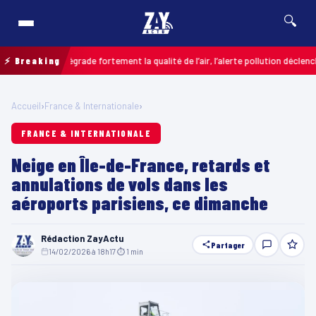
🔍
sières dégrade fortement la qualité de l’air, l’alerte pollution déclenchée
⚡ Breaking
C
Accueil
›
France & Internationale
›
FRANCE & INTERNATIONALE
Neige en Île-de-France, retards et
annulations de vols dans les
aéroports parisiens, ce dimanche
Rédaction ZayActu
Partager
14/02/2026 à 18h17
·
⏱ 1 min