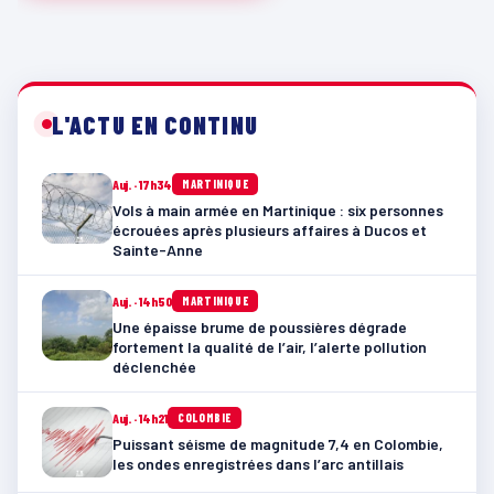
L'ACTU EN CONTINU
Auj. · 17h34
MARTINIQUE
Vols à main armée en Martinique : six personnes
écrouées après plusieurs affaires à Ducos et
Sainte-Anne
Auj. · 14h50
MARTINIQUE
Une épaisse brume de poussières dégrade
fortement la qualité de l’air, l’alerte pollution
déclenchée
Auj. · 14h21
COLOMBIE
Puissant séisme de magnitude 7,4 en Colombie,
les ondes enregistrées dans l’arc antillais