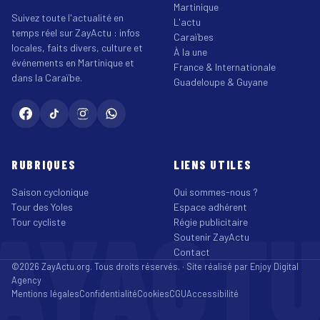
Martinique
Suivez toute l'actualité en
L'actu
temps réel sur ZayActu : infos
Caraïbes
locales, faits divers, culture et
À la une
événements en Martinique et
France & Internationale
dans la Caraïbe.
Guadeloupe & Guyane
RUBRIQUES
LIENS UTILES
Saison cyclonique
Qui sommes-nous ?
Tour des Yoles
Espace adhérent
AYACT
Tour cycliste
Régie publicitaire
Soutenir ZayActu
Contact
©2026 ZayActu.org. Tous droits réservés. · Site réalisé par
Enjoy Digital
Agency
Mentions légales
Confidentialité
Cookies
CGU
Accessibilité