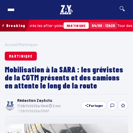
🔍
ramassés après les after-yoles
⚡ Breaking
04/08 · 12h29
Tour des Yoles 
MARTINIQUE
Accueil
›
Martinique
›
MARTINIQUE
Mobilisation à la SARA : les grévistes
de la CGTM présents et des camions
en attente le long de la route
Rédaction ZayActu
Partager
28/11/2025 à 10h41
·
⏱ 2 min
·
28/11/2025 à 07h57