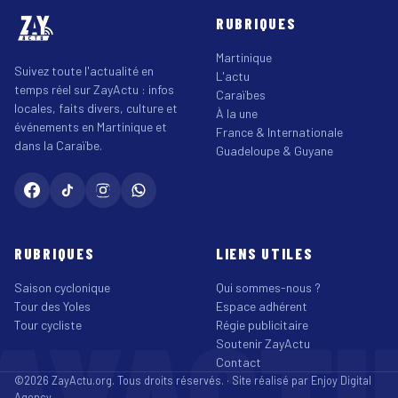
RUBRIQUES
Martinique
Suivez toute l'actualité en
L'actu
temps réel sur ZayActu : infos
Caraïbes
locales, faits divers, culture et
À la une
événements en Martinique et
France & Internationale
dans la Caraïbe.
Guadeloupe & Guyane
RUBRIQUES
LIENS UTILES
Saison cyclonique
Qui sommes-nous ?
Tour des Yoles
Espace adhérent
AYACT
Tour cycliste
Régie publicitaire
Soutenir ZayActu
Contact
©2026 ZayActu.org. Tous droits réservés. · Site réalisé par
Enjoy Digital
Agency