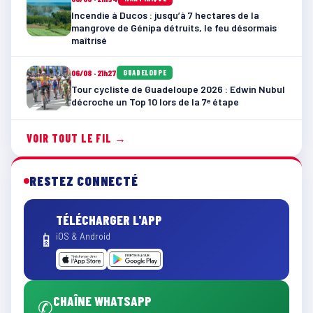
Incendie à Ducos : jusqu’à 7 hectares de la
mangrove de Génipa détruits, le feu désormais
maîtrisé
06/08 · 21h27
GUADELOUPE
Tour cycliste de Guadeloupe 2026 : Edwin Nubul
décroche un Top 10 lors de la 7ᵉ étape
VOIR TOUT LE FIL →
RESTEZ CONNECTÉ
TÉLÉCHARGER L'APP
📱
iOS & Android
CHAÎNE WHATSAPP
✆