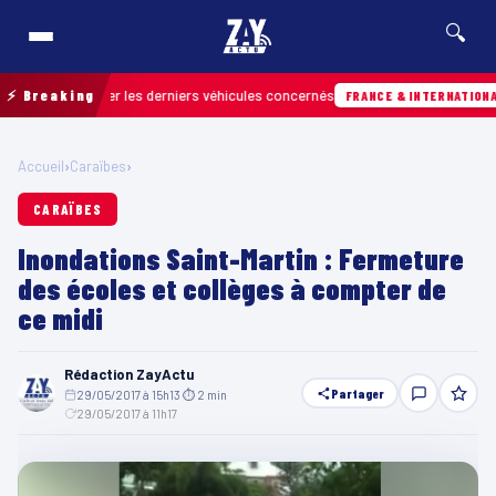
🔍
etrouver les derniers véhicules concernés
⚡ Breaking
07/
FRANCE & INTERNATIONALE
Accueil
›
Caraïbes
›
CARAÏBES
Inondations Saint-Martin : Fermeture
des écoles et collèges à compter de
ce midi
Rédaction ZayActu
Partager
29/05/2017 à 15h13
·
⏱ 2 min
·
29/05/2017 à 11h17