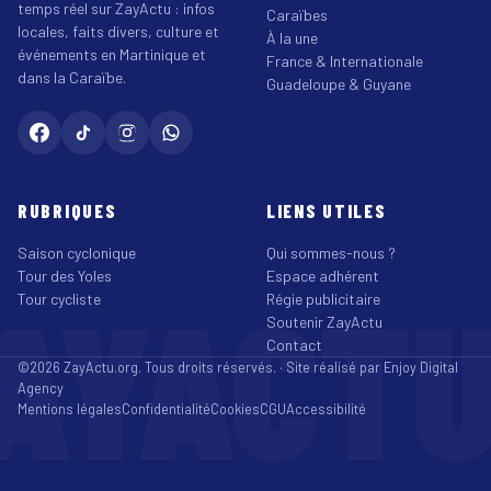
temps réel sur ZayActu : infos
Caraïbes
locales, faits divers, culture et
À la une
événements en Martinique et
France & Internationale
dans la Caraïbe.
Guadeloupe & Guyane
RUBRIQUES
LIENS UTILES
Saison cyclonique
Qui sommes-nous ?
Tour des Yoles
Espace adhérent
AYACT
Tour cycliste
Régie publicitaire
Soutenir ZayActu
Contact
©2026 ZayActu.org. Tous droits réservés. · Site réalisé par
Enjoy Digital
Agency
Mentions légales
Confidentialité
Cookies
CGU
Accessibilité