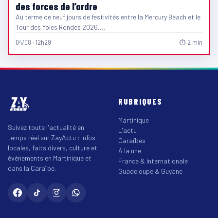
des forces de l’ordre
Au terme de neuf jours de festivités entre la Mercury Beach et le
Tour des Yoles Rondes 2026,…
04/08 · 12h29
⏱ 2 min
RUBRIQUES
Martinique
Suivez toute l'actualité en
L'actu
temps réel sur ZayActu : infos
Caraïbes
locales, faits divers, culture et
À la une
événements en Martinique et
France & Internationale
dans la Caraïbe.
Guadeloupe & Guyane