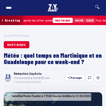
🔍
s ramassés après les after-yoles
⚡ Breaking
04/08 · 12h29
Tour des Yole
MARTINIQUE
Accueil
›
Martinique
›
MARTINIQUE
Météo : quel temps en Martinique et en
Guadeloupe pour ce week-end ?
Rédaction ZayActu
Partager
21/04/2023 à 23h28
·
⏱ 1 min
·
22/04/2023 à 07h23