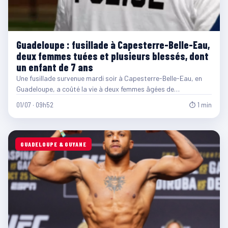
Guadeloupe : fusillade à Capesterre-Belle-Eau,
deux femmes tuées et plusieurs blessés, dont
un enfant de 7 ans
Une fusillade survenue mardi soir à Capesterre-Belle-Eau, en
Guadeloupe, a coûté la vie à deux femmes âgées de…
01/07 · 09h52
⏱ 1 min
GUADELOUPE & GUYANE