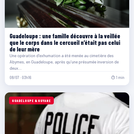
Guadeloupe : une famille découvre à la veillée
que le corps dans le cercueil n’était pas celui
de leur mère
Une opération d'exhumation a été menée au cimetière des
Abymes, en Guadeloupe, après qu'une présumée inversion de
deux…
08/07 · 03h16
⏱ 1 min
GUADELOUPE & GUYANE