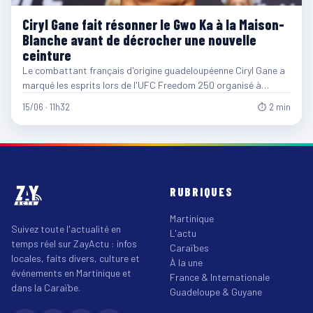
Ciryl Gane fait résonner le Gwo Ka à la Maison-
Blanche avant de décrocher une nouvelle
ceinture
Le combattant français d'origine guadeloupéenne Ciryl Gane a
marqué les esprits lors de l'UFC Freedom 250 organisé à…
15/06 · 11h32
⏱ 2 min
RUBRIQUES
Martinique
Suivez toute l'actualité en
L'actu
temps réel sur ZayActu : infos
Caraïbes
locales, faits divers, culture et
À la une
événements en Martinique et
France & Internationale
dans la Caraïbe.
Guadeloupe & Guyane