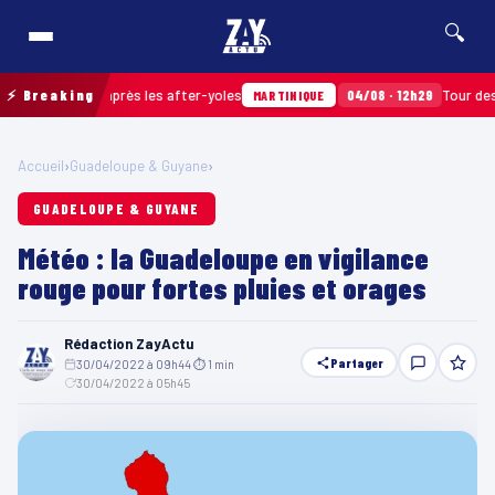
🔍
 ramassés après les after-yoles
⚡ Breaking
04/08 · 12h29
Tour des Yoles
MARTINIQUE
Accueil
›
Guadeloupe & Guyane
›
GUADELOUPE & GUYANE
Météo : la Guadeloupe en vigilance
rouge pour fortes pluies et orages
Rédaction ZayActu
Partager
30/04/2022 à 09h44
·
⏱ 1 min
·
30/04/2022 à 05h45