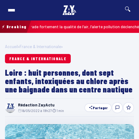
🔍
ères dégrade fortement la qualité de l’air, l’alerte pollution déclenchée
⚡ Breaking
COL
Accueil
›
France & Internationale
›
FRANCE & INTERNATIONALE
Loire : huit personnes, dont sept
enfants, intoxiquées au chlore après
une baignade dans un centre nautique
Rédaction ZayActu
Partager
16/05/2022 à 19h27
·
⏱ 1 min