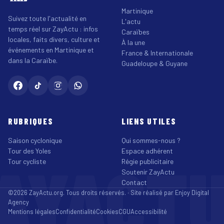
Martinique
Suivez toute l'actualité en
L'actu
temps réel sur ZayActu : infos
Caraïbes
locales, faits divers, culture et
À la une
événements en Martinique et
France & Internationale
dans la Caraïbe.
Guadeloupe & Guyane
RUBRIQUES
LIENS UTILES
Saison cyclonique
Qui sommes-nous ?
Tour des Yoles
Espace adhérent
AYACT
Tour cycliste
Régie publicitaire
Soutenir ZayActu
Contact
©2026 ZayActu.org. Tous droits réservés. · Site réalisé par
Enjoy Digital
Agency
Mentions légales
Confidentialité
Cookies
CGU
Accessibilité