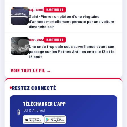
Auj. · 10h05
MARTINIQUE
Saint-Pierre : un piéton d’une vingtaine
d’années mortellement percuté par une voiture
dimanche soir
Hier · 21h41
MARTINIQUE
Une onde tropicale sous surveillance avant son
passage sur les Petites Antilles entre le 13 et le
15 août
VOIR TOUT LE FIL →
RESTEZ CONNECTÉ
TÉLÉCHARGER L'APP
📱
iOS & Android