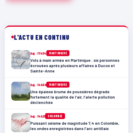
L'ACTU EN CONTINU
Auj. · 17h34
MARTINIQUE
Vols à main armée en Martinique : six personnes
écrouées après plusieurs affaires à Ducos et
Sainte-Anne
Auj. · 14h50
MARTINIQUE
Une épaisse brume de poussières dégrade
fortement la qualité de l’air, l’alerte pollution
déclenchée
Auj. · 14h21
COLOMBIE
Puissant séisme de magnitude 7,4 en Colombie,
les ondes enregistrées dans l’arc antillais