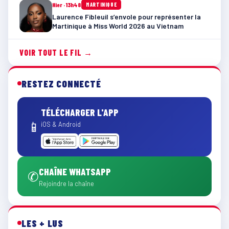
Hier · 13h48
MARTINIQUE
Laurence Fibleuil s’envole pour représenter la
Martinique à Miss World 2026 au Vietnam
VOIR TOUT LE FIL →
RESTEZ CONNECTÉ
TÉLÉCHARGER L'APP
📱
iOS & Android
CHAÎNE WHATSAPP
✆
Rejoindre la chaîne
LES + LUS