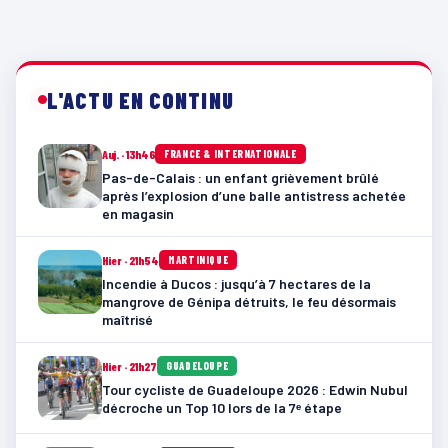
L'ACTU EN CONTINU
Auj. · 13h46
FRANCE & INTERNATIONALE
Pas-de-Calais : un enfant grièvement brûlé
après l’explosion d’une balle antistress achetée
en magasin
Hier · 21h54
MARTINIQUE
Incendie à Ducos : jusqu’à 7 hectares de la
mangrove de Génipa détruits, le feu désormais
maîtrisé
Hier · 21h27
GUADELOUPE
Tour cycliste de Guadeloupe 2026 : Edwin Nubul
décroche un Top 10 lors de la 7ᵉ étape