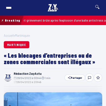
🔍
: un enfant grièvement brûlé après l’explosion d’une balle antistress acheté
⚡ Breaking
Accueil
›
Martinique
›
MARTINIQUE
« Les blocages d’entreprises ou de
zones commerciales sont illégaux »
Rédaction ZayActu
Partager
29/04/2022 à 00h44
·
⏱ 1 min
·
28/04/2022 à 20h46