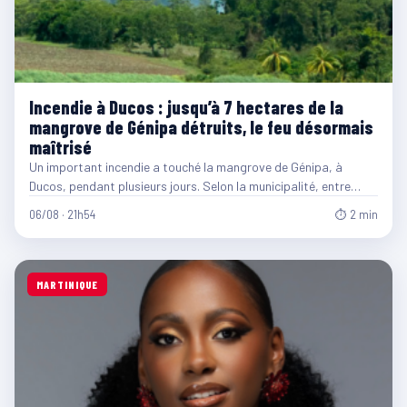
Incendie à Ducos : jusqu’à 7 hectares de la
mangrove de Génipa détruits, le feu désormais
maîtrisé
Un important incendie a touché la mangrove de Génipa, à
Ducos, pendant plusieurs jours. Selon la municipalité, entre…
06/08 · 21h54
⏱ 2 min
MARTINIQUE