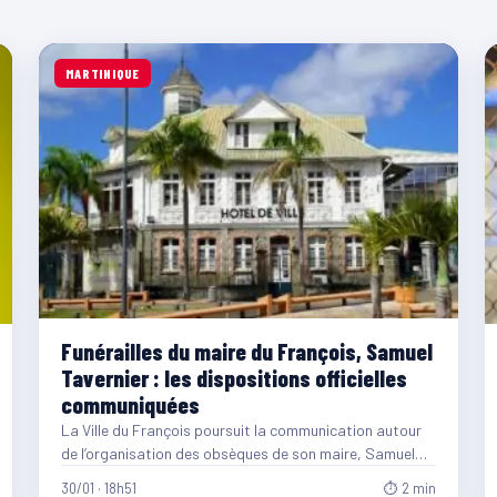
MARTINIQUE
Funérailles du maire du François, Samuel
Tavernier : les dispositions officielles
communiquées
La Ville du François poursuit la communication autour
de l’organisation des obsèques de son maire, Samuel
Tavernier, décédé,…
30/01 · 18h51
⏱ 2 min