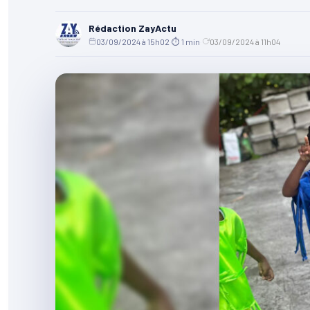
Rédaction ZayActu
03/09/2024 à 15h02
·
⏱ 1 min
·
03/09/2024 à 11h04