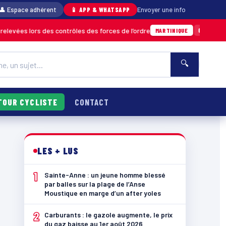
👤 Espace adhérent
📱 APP & WHATSAPP
Envoyer une info
rs des contrôles des forces de l’ordre
Un im
04/08 · 11h06
MARTINIQUE
🔍
TOUR CYCLISTE
CONTACT
LES + LUS
1
Sainte-Anne : un jeune homme blessé
par balles sur la plage de l’Anse
Moustique en marge d’un after yoles
2
Carburants : le gazole augmente, le prix
du gaz baisse au 1er août 2026