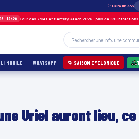
♡ Faire un don
Tour des Yoles et Mercury Beach 2026 : plus de 120 infractions relevées lo
LI MOBILE
WHATSAPP
🌀 SAISON CYCLONIQUE
ne Uriel auront lieu, ce