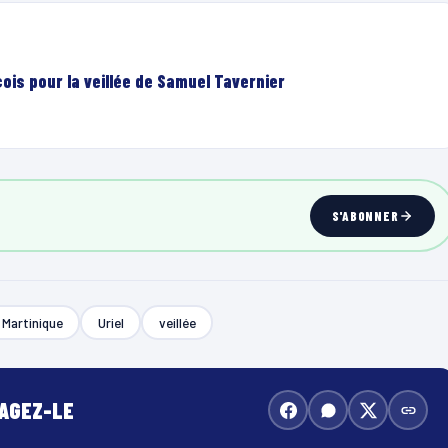
ois pour la veillée de Samuel Tavernier
S'ABONNER
Martinique
Uriel
veillée
TAGEZ-LE