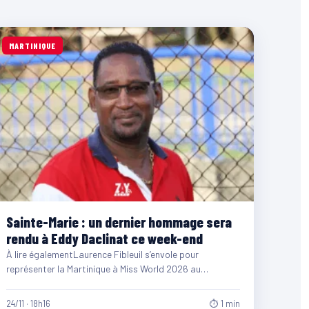
MARTINIQUE
Sainte-Marie : un dernier hommage sera
rendu à Eddy Daclinat ce week-end
À lire égalementLaurence Fibleuil s’envole pour
représenter la Martinique à Miss World 2026 au
Vietnam06/08/2026
24/11 · 18h16
⏱ 1 min