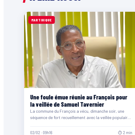
MARTINIQUE
Une foule émue réunie au François pour
la veillée de Samuel Tavernier
La commune du François a vécu, dimanche soir, une
séquence de fort recueillement avec la veillée populaire
organisée…
02/02 · 09h16
⏱ 2 min