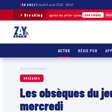
EN DIRECT
Jeudi 6 août 2026 · 16h47
⚡ Breaking
de déchets ramassés après les after-yoles
04/08 · 12h29
MARTINIQUE
ACTUS
RÉGIE PUB
APP
Accueil
›
Obsèques
›
OBSÈQUES
Les obsèques du jeu
mercredi