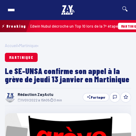
🔍
pe 2026 : Edwin Nubul décroche un Top 10 lors de la 7ᵉ étape
⚡ Breaking
A
MARTINIQUE
Accueil
›
Martinique
›
MARTINIQUE
Le SE-UNSA confirme son appel à la
grève de jeudi 13 janvier en Martinique
Rédaction ZayActu
Partager
11/01/2022 à 15h05
·
⏱ 3 min