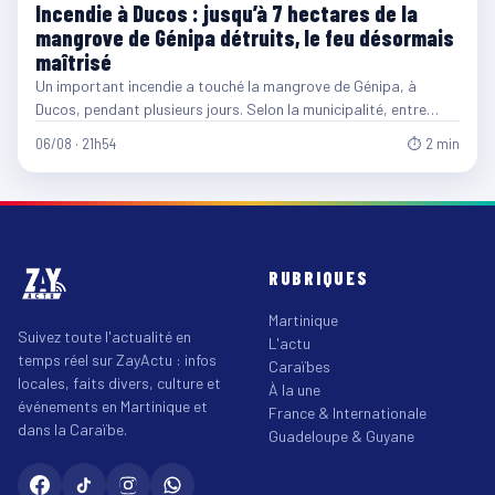
Incendie à Ducos : jusqu’à 7 hectares de la
mangrove de Génipa détruits, le feu désormais
maîtrisé
Un important incendie a touché la mangrove de Génipa, à
Ducos, pendant plusieurs jours. Selon la municipalité, entre…
06/08 · 21h54
⏱ 2 min
RUBRIQUES
Martinique
Suivez toute l'actualité en
L'actu
temps réel sur ZayActu : infos
Caraïbes
locales, faits divers, culture et
À la une
événements en Martinique et
France & Internationale
dans la Caraïbe.
Guadeloupe & Guyane