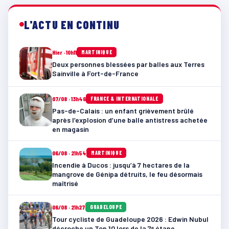
L'ACTU EN CONTINU
Hier · 10h11
MARTINIQUE
Deux personnes blessées par balles aux Terres
Sainville à Fort-de-France
07/08 · 13h46
FRANCE & INTERNATIONALE
Pas-de-Calais : un enfant grièvement brûlé
après l’explosion d’une balle antistress achetée
en magasin
06/08 · 21h54
MARTINIQUE
Incendie à Ducos : jusqu’à 7 hectares de la
mangrove de Génipa détruits, le feu désormais
maîtrisé
06/08 · 21h27
GUADELOUPE
Tour cycliste de Guadeloupe 2026 : Edwin Nubul
décroche un Top 10 lors de la 7ᵉ étape