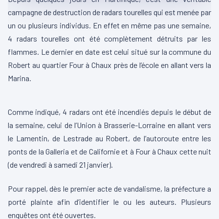
campagne de destruction de radars tourelles qui est menée par
un ou plusieurs individus. En effet en même pas une semaine,
4 radars tourelles ont été complètement détruits par les
flammes. Le dernier en date est celui situé sur la commune du
Robert au quartier Four à Chaux près de l’école en allant vers la
Marina.
00:00
00:05
L
Comme indiqué, 4 radars ont été incendiés depuis le début de
e
la semaine, celui de l’Union à Brasserie-Lorraine en allant vers
c
le Lamentin, de Lestrade au Robert, de l’autoroute entre les
t
ponts de la Galleria et de Californie et à Four à Chaux cette nuit
e
(de vendredi à samedi 21 janvier).
u
r
Pour rappel, dès le premier acte de vandalisme, la préfecture a
v
porté plainte afin d’identifier le ou les auteurs. Plusieurs
i
enquêtes ont été ouvertes.