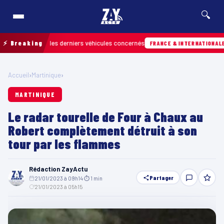
🔍
etrouver les derniers véhicules concernés
⚡ Breaking
07/
FRANCE & INTERNATIONALE
Accueil
›
Martinique
›
MARTINIQUE
Le radar tourelle de Four à Chaux au
Robert complètement détruit à son
tour par les flammes
Rédaction ZayActu
Partager
21/01/2023 à 09h14
·
⏱ 1 min
·
21/01/2023 à 05h15