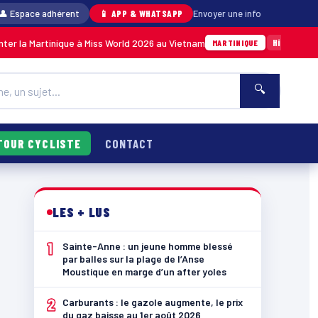
👤 Espace adhérent
📱 APP & WHATSAPP
Envoyer une info
rtinique à Miss World 2026 au Vietnam
Anse Meu
Hier · 14h14
MARTINIQUE
🔍
TOUR CYCLISTE
CONTACT
LES + LUS
1
Sainte-Anne : un jeune homme blessé
par balles sur la plage de l’Anse
Moustique en marge d’un after yoles
2
Carburants : le gazole augmente, le prix
du gaz baisse au 1er août 2026