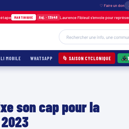
♡ Faire un don
Laurence Fibleuil s’envole pour représenter la Ma
Auj. · 13h48
RTINIQUE
LI MOBILE
WHATSAPP
🌀 SAISON CYCLONIQUE
xe son cap pour la
e 2023