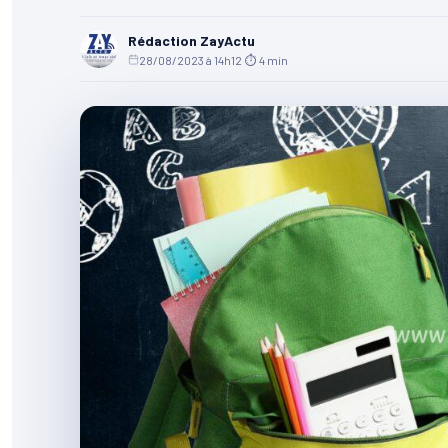
Rédaction ZayActu
28/08/2023 à 14h12
·
⏱ 4 min