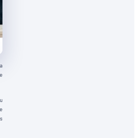
sa
re
au
ce
ns