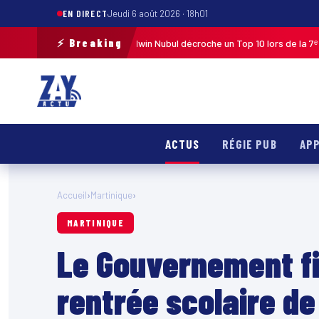
EN DIRECT
Jeudi 6 août 2026 · 18h01
⚡ Breaking
 Guadeloupe 2026 : Edwin Nubul décroche un Top 10 lors de la 7ᵉ étape
MA
ACTUS
RÉGIE PUB
APP
Accueil
›
Martinique
›
MARTINIQUE
Le Gouvernement fi
rentrée scolaire d