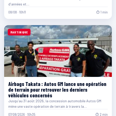
d'années et…
08/08 · 10h11
⏱ 1 min
MARTINIQUE
Airbags Takata : Autos GM lance une opération
de terrain pour retrouver les derniers
véhicules concernés
Jusqu'au 31 août 2026, la concession automobile Autos GM
mène une vaste opération de terrain à travers la…
07/08/2026 · 10h35
⏱ 2 min