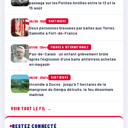
passage sur les Petites Antilles entre le 13 et le
15 août
08/08 · 10h11
MARTINIQUE
Deux personnes blessées par balles aux Terres
Sainville à Fort-de-France
07/08 · 13h46
FRANCE & INTERNATIONALE
Pas-de-Calais : un enfant grièvement brûlé
après l’explosion d’une balle antistress achetée
en magasin
06/08 · 21h54
MARTINIQUE
Incendie à Ducos : jusqu’à 7 hectares de la
mangrove de Génipa détruits, le feu désormais
maîtrisé
VOIR TOUT LE FIL →
RESTEZ CONNECTÉ