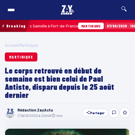
🔍
aux Terres Sainville à Fort-de-France
⚡ Breaking
07/08/2026 · 10h35
Air
MARTINIQUE
Accueil
›
Martinique
›
MARTINIQUE
Le corps retrouvé en début de
semaine est bien celui de Paul
Antiste, disparu depuis le 25 août
dernier
Rédaction ZayActu
Partager
16/10/2020 à 22h49
·
⏱ 1 min