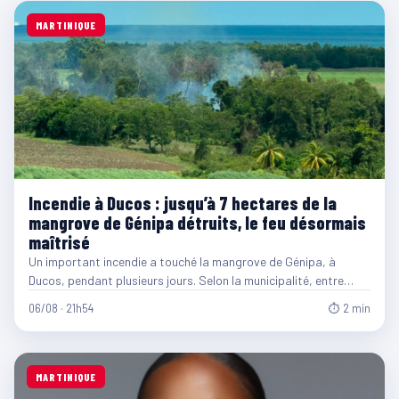
MARTINIQUE
Incendie à Ducos : jusqu’à 7 hectares de la
mangrove de Génipa détruits, le feu désormais
maîtrisé
Un important incendie a touché la mangrove de Génipa, à
Ducos, pendant plusieurs jours. Selon la municipalité, entre…
06/08 · 21h54
⏱ 2 min
MARTINIQUE