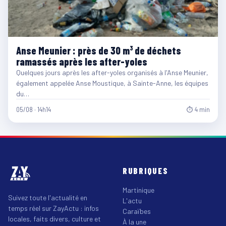
Anse Meunier : près de 30 m³ de déchets
ramassés après les after-yoles
Quelques jours après les after-yoles organisés à l'Anse Meunier,
également appelée Anse Moustique, à Sainte-Anne, les équipes
du…
05/08 · 14h14
⏱ 4 min
RUBRIQUES
Martinique
Suivez toute l'actualité en
L'actu
temps réel sur ZayActu : infos
Caraïbes
locales, faits divers, culture et
À la une