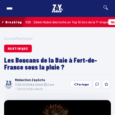
🔍
uadeloupe 2026 : Edwin Nubul décroche un Top 10 lors de la 7ᵉ étape
⚡ Breaking
MARTINI
Accueil
›
Martinique
›
MARTINIQUE
Les Boucans de la Baie à Fort-de-
France sous la pluie ?
Rédaction ZayActu
Partager
30/12/2018 à 22h04
·
⏱ 2 min
·
30/12/2018 à 18h20