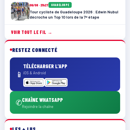
06/08 · 21h27
GUADELOUPE
Tour cycliste de Guadeloupe 2026 : Edwin Nubul
décroche un Top 10 lors de la 7ᵉ étape
VOIR TOUT LE FIL →
RESTEZ CONNECTÉ
TÉLÉCHARGER L'APP
📱
iOS & Android
CHAÎNE WHATSAPP
✆
Rejoindre la chaîne
LES + LUS