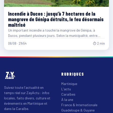
Incendie à Ducos : jusqu’à 7 hectares de la
mangrove de Génipa détruits, le feu désormais
maîtrisé
Un important incendie a touché la mangrove de Génipa, à
Ducos, pendant plusieurs jours. Selon la municipalité, entre…
06/08 · 21h54
⏱ 2 min
RUBRIQUES
Martinique
Suivez toute l'actualité en
L'actu
temps réel sur ZayActu : infos
Caraïbes
locales, faits divers, culture et
À la une
événements en Martinique et
France & Internationale
dans la Caraïbe.
Guadeloupe & Guyane