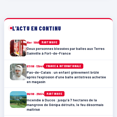
L'ACTU EN CONTINU
Hier · 10h11
MARTINIQUE
Deux personnes blessées par balles aux Terres
Sainville à Fort-de-France
07/08 · 13h46
FRANCE & INTERNATIONALE
Pas-de-Calais : un enfant grièvement brûlé
après l’explosion d’une balle antistress achetée
en magasin
06/08 · 21h54
MARTINIQUE
Incendie à Ducos : jusqu’à 7 hectares de la
mangrove de Génipa détruits, le feu désormais
maîtrisé