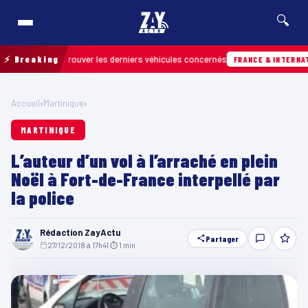
🔍
n pour retrouver les derniers véhicules concernés
⚡ Breaking
FRANCE & INTERNATIONALE
Accueil
›
Martinique
›
MARTINIQUE
L’auteur d’un vol à l’arraché en plein
Noël à Fort-de-France interpellé par
la police
Rédaction ZayActu
Partager
27/12/2018 à 17h41
·
⏱ 1 min