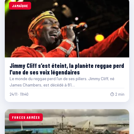
JAMAÏQUE
Jimmy Cliff s’est éteint, la planète reggae perd
l’une de ses voix légendaires
Le monde du reggae perd l’un de ses piliers. Jimmy Cliff, né
James Chambers, est décédé à 81…
24/11 · 11h40
⏱ 2 min
FORCES ARMÉES