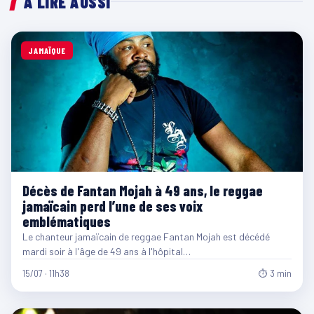
À LIRE AUSSI
JAMAÏQUE
Décès de Fantan Mojah à 49 ans, le reggae
jamaïcain perd l’une de ses voix
emblématiques
Le chanteur jamaïcain de reggae Fantan Mojah est décédé
mardi soir à l'âge de 49 ans à l'hôpital…
15/07 · 11h38
⏱ 3 min