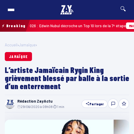
🔍
uadeloupe 2026 : Edwin Nubul décroche un Top 10 lors de la 7ᵉ étape
⚡ Breaking
MARTINI
Accueil
›
Jamaïque
›
JAMAÏQUE
L’artiste Jamaïcain Rygin King
grièvement blessé par balle à la sortie
d’un enterrement
Rédaction ZayActu
Partager
29/06/2020 à 09h08
·
⏱ 1 min