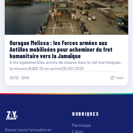
Ouragan Melissa : les Forces armées aux
Antilles mobilisées pour acheminer du fret
humanitaire vers la Jamaïque
À lire égalementDes avions de chasse dans le ciel martiniquais,
la mission BUBO 25 en action25/02/2025
30/10 · 12h14
⏱ 1 min
RUBRIQUES
Martinique
Suivez toute l'actualité en
L'actu