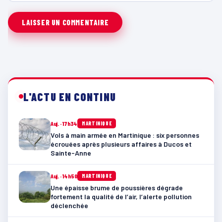
L'ACTU EN CONTINU
Auj. · 17h34
MARTINIQUE
Vols à main armée en Martinique : six personnes
écrouées après plusieurs affaires à Ducos et
Sainte-Anne
Auj. · 14h50
MARTINIQUE
Une épaisse brume de poussières dégrade
fortement la qualité de l’air, l’alerte pollution
déclenchée