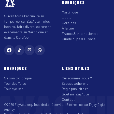
RUBRIQUES
Martinique
Suivez toute l'actualité en
L'actu
temps réel sur ZayActu : infos
Caraïbes
locales, faits divers, culture et
À la une
événements en Martinique et
France & Internationale
dans la Caraïbe.
Guadeloupe & Guyane
RUBRIQUES
LIENS UTILES
Saison cyclonique
Qui sommes-nous ?
Tour des Yoles
Espace adhérent
AYACT
Tour cycliste
Régie publicitaire
Soutenir ZayActu
Contact
©2026 ZayActu.org. Tous droits réservés. · Site réalisé par
Enjoy Digital
Agency