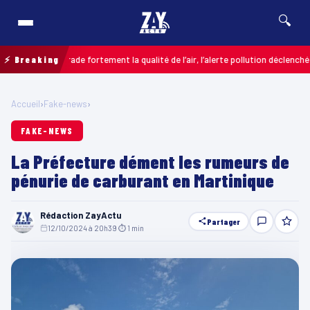
🔍
res dégrade fortement la qualité de l’air, l’alerte pollution déclenchée
⚡ Breaking
COL
Accueil
›
Fake-news
›
FAKE-NEWS
La Préfecture dément les rumeurs de
pénurie de carburant en Martinique
Rédaction ZayActu
Partager
12/10/2024 à 20h39
·
⏱ 1 min