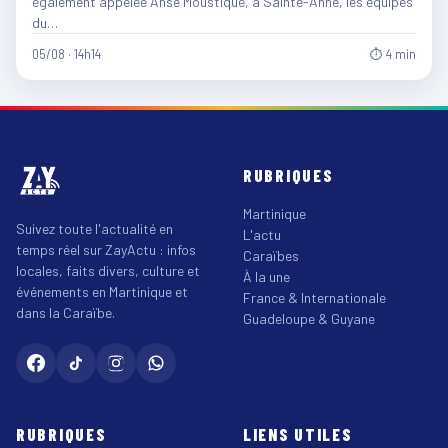
également appelée Anse Moustique, à Sainte-Anne, les équipes
du…
05/08 · 14h14
⏱ 4 min
RUBRIQUES
Martinique
Suivez toute l'actualité en
L'actu
temps réel sur ZayActu : infos
Caraïbes
locales, faits divers, culture et
À la une
événements en Martinique et
France & Internationale
dans la Caraïbe.
Guadeloupe & Guyane
RUBRIQUES
LIENS UTILES