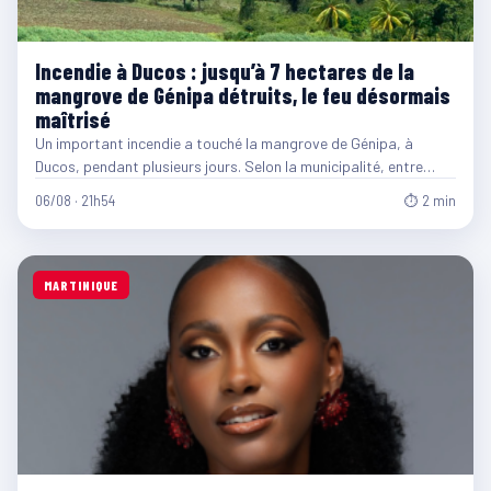
Incendie à Ducos : jusqu’à 7 hectares de la
mangrove de Génipa détruits, le feu désormais
maîtrisé
Un important incendie a touché la mangrove de Génipa, à
Ducos, pendant plusieurs jours. Selon la municipalité, entre…
06/08 · 21h54
⏱ 2 min
MARTINIQUE