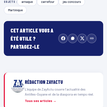
arnaque
carrefour
jeu concours
SUJETS :
Martinique
CET ARTICLE VOUS A
ÉTÉ UTILE ?
PARTAGEZ-LE
RÉDACTION ZAYACTU
L'équipe de ZayActu couvre l'actualité des
Antilles-Guyane et de la diaspora en temps réel.
Tous ses articles →