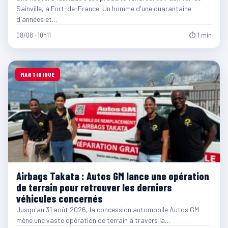
Sainville, à Fort-de-France. Un homme d'une quarantaine
d'années et…
08/08 · 10h11
⏱ 1 min
MARTINIQUE
Airbags Takata : Autos GM lance une opération
de terrain pour retrouver les derniers
véhicules concernés
Jusqu'au 31 août 2026, la concession automobile Autos GM
mène une vaste opération de terrain à travers la…