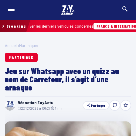
🔍
ur retrouver les derniers véhicules concernés
⚡ Breaking
FRANCE & INTERNATIONALE
Accueil
›
Martinique
›
MARTINIQUE
Jeu sur Whatsapp avec un quizz au
nom de Carrefour, il s’agit d’une
arnaque
Rédaction ZayActu
Partager
27/12/2022 à 10h27
·
⏱ 1 min