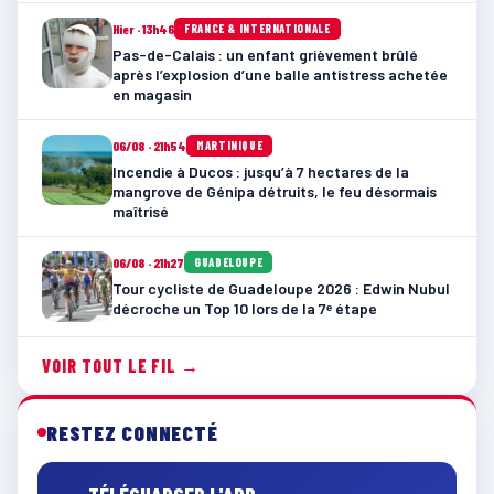
Hier · 13h46
FRANCE & INTERNATIONALE
Pas-de-Calais : un enfant grièvement brûlé
après l’explosion d’une balle antistress achetée
en magasin
06/08 · 21h54
MARTINIQUE
Incendie à Ducos : jusqu’à 7 hectares de la
mangrove de Génipa détruits, le feu désormais
maîtrisé
06/08 · 21h27
GUADELOUPE
Tour cycliste de Guadeloupe 2026 : Edwin Nubul
décroche un Top 10 lors de la 7ᵉ étape
VOIR TOUT LE FIL →
RESTEZ CONNECTÉ