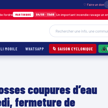
♡ Faire un don
Un important incendie ravage un entrepôt de 
04/08 · 11h06
ARTINIQUE
LI MOBILE
WHATSAPP
🌀 SAISON CYCLONIQUE
rosses coupures d’eau
di, fermeture de