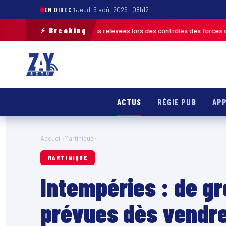
EN DIRECT
Jeudi 6 août 2026 · 08h12
⚡ Breaking
us de 120 infractions relevées lors des contrôles des forces de l’ordre
M
ACTUS
RÉGIE PUB
APP
Accueil
›
Martinique
›
MARTINIQUE
Intempéries : de g
prévues dès vendre