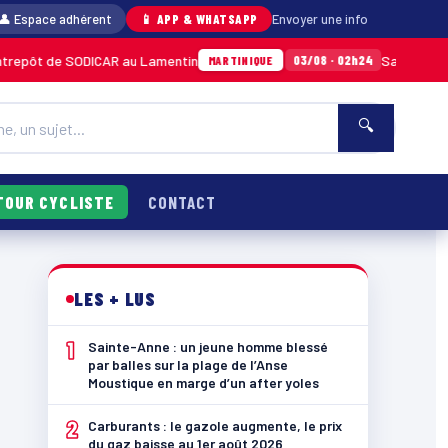
👤 Espace adhérent
📱 APP & WHATSAPP
Envoyer une info
SODICAR au Lamentin
Sainte-Anne : un jeune
03/08 · 02h24
MARTINIQUE
🔍
TOUR CYCLISTE
CONTACT
LES + LUS
1
Sainte-Anne : un jeune homme blessé
par balles sur la plage de l’Anse
Moustique en marge d’un after yoles
2
Carburants : le gazole augmente, le prix
du gaz baisse au 1er août 2026