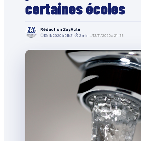
certaines écoles
Rédaction ZayActu
13/11/2020 à 01h21
·
⏱ 2 min
·
12/11/2020 à 21h36