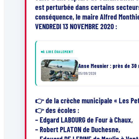
est perturbée dans certains secteurs s
conséquence, le maire Alfred Monthi
VENDREDI 13 NOVEMBRE 2020 :
À LIRE ÉGALEMENT
Anse Meunier : près de 30
05/08/2026
👉
de la crèche municipale « Les Pet
👉
des écoles :
– Edgard LABOURG de Four à Chaux,
– Robert PLATON de Duchesne,
– Edouard DE LEPINE de Moulin à Vent