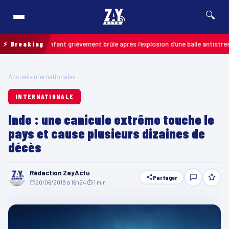
🔍
ais : un enfant grièvement brûlé après l’explosion d’une balle antistress ac
⚡ Breaking
Accueil
›
Internationale
›
INTERNATIONALE
Inde : une canicule extrême touche le
pays et cause plusieurs dizaines de
décès
Rédaction ZayActu
Partager
20/06/2019 à 16h24
·
⏱ 1 min