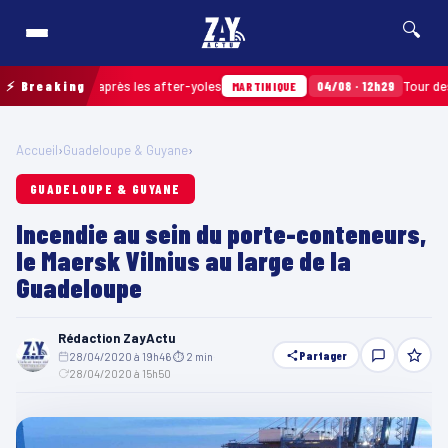
🔍
 ramassés après les after-yoles
⚡ Breaking
04/08 · 12h29
Tour des Yole
MARTINIQUE
Accueil
›
Guadeloupe & Guyane
›
GUADELOUPE & GUYANE
Incendie au sein du porte-conteneurs,
le Maersk Vilnius au large de la
Guadeloupe
Rédaction ZayActu
Partager
28/04/2020 à 19h46
·
⏱ 2 min
·
28/04/2020 à 15h50