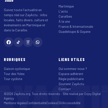
Martinique
Suivez toute l'actualité en
L'actu
temps réel sur ZayActu : infos
Caraïbes
locales, faits divers, culture et
À la une
événements en Martinique et
France & Internationale
dans la Caraïbe.
Guadeloupe & Guyane
RUBRIQUES
LIENS UTILES
Saison cyclonique
Qui sommes-nous ?
Tour des Yoles
Espace adhérent
AYACT
Tour cycliste
Régie publicitaire
Soutenir ZayActu
Contact
©2026 ZayActu.org. Tous droits réservés. · Site réalisé par
Enjoy Digital
Agency
Mentions légales
Confidentialité
Cookies
CGU
Accessibilité