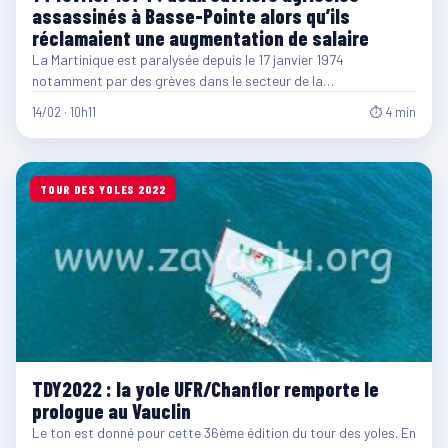
assassinés à Basse-Pointe alors qu’ils
réclamaient une augmentation de salaire
La Martinique est paralysée depuis le 17 janvier 1974
notamment par des grèves dans le secteur de la…
14/02 · 10h11
⏱ 4 min
TOUR DES YOLES 2022
TDY2022 : la yole UFR/Chanflor remporte le
prologue au Vauclin
Le ton est donné pour cette 36ème édition du tour des yoles. En