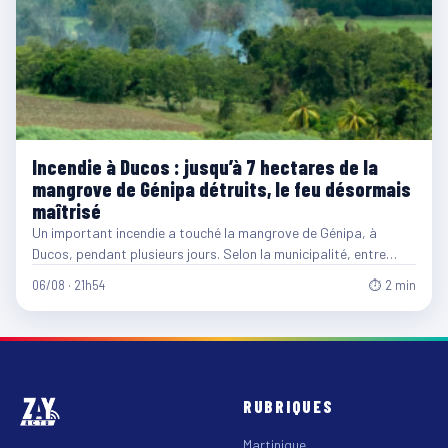
Incendie à Ducos : jusqu’à 7 hectares de la
mangrove de Génipa détruits, le feu désormais
maîtrisé
Un important incendie a touché la mangrove de Génipa, à
Ducos, pendant plusieurs jours. Selon la municipalité, entre…
06/08 · 21h54
⏱ 2 min
RUBRIQUES
Martinique