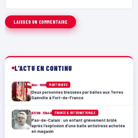
L'ACTU EN CONTINU
Hier · 10h11
MARTINIQUE
Deux personnes blessées par balles aux Terres
Sainville à Fort-de-France
07/08 · 13h46
FRANCE & INTERNATIONALE
Pas-de-Calais : un enfant grièvement brûlé
après l’explosion d’une balle antistress achetée
en magasin