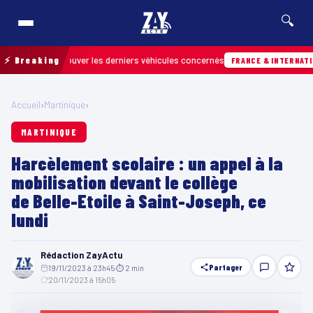
🔍
pour retrouver les derniers véhicules concernés
⚡ Breaking
FRANCE & INTERNATIONALE
Accueil
›
Martinique
›
MARTINIQUE
Harcèlement scolaire : un appel à la
mobilisation devant le collège
de Belle-Etoile à Saint-Joseph, ce
lundi
Rédaction ZayActu
Partager
19/11/2023 à 23h45
·
⏱ 2 min
·
20/11/2023 à 15h05