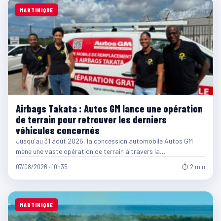
MARTINIQUE
Airbags Takata : Autos GM lance une opération
de terrain pour retrouver les derniers
véhicules concernés
Jusqu'au 31 août 2026, la concession automobile Autos GM
mène une vaste opération de terrain à travers la…
07/08/2026 · 10h35
⏱ 2 min
MARTINIQUE