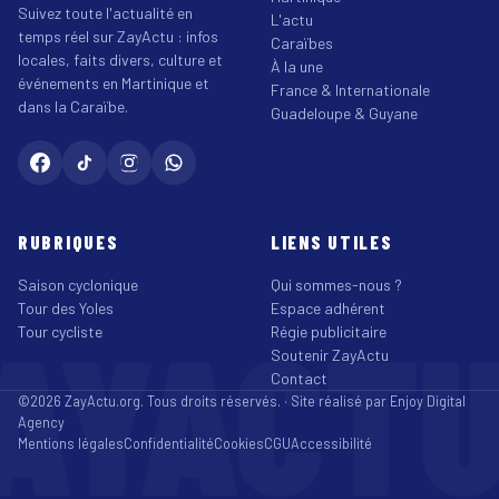
Suivez toute l'actualité en
L'actu
temps réel sur ZayActu : infos
Caraïbes
locales, faits divers, culture et
À la une
événements en Martinique et
France & Internationale
dans la Caraïbe.
Guadeloupe & Guyane
RUBRIQUES
LIENS UTILES
Saison cyclonique
Qui sommes-nous ?
Tour des Yoles
Espace adhérent
AYACT
Tour cycliste
Régie publicitaire
Soutenir ZayActu
Contact
©2026 ZayActu.org. Tous droits réservés. · Site réalisé par
Enjoy Digital
Agency
Mentions légales
Confidentialité
Cookies
CGU
Accessibilité