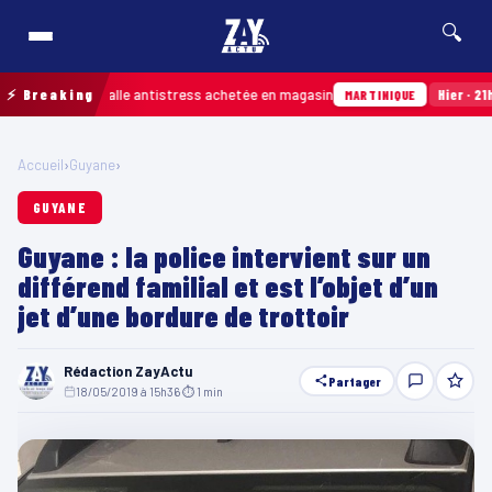
🔍
sion d’une balle antistress achetée en magasin
⚡ Breaking
Hier · 21h54
In
MARTINIQUE
Accueil
›
Guyane
›
GUYANE
Guyane : la police intervient sur un
différend familial et est l’objet d’un
jet d’une bordure de trottoir
Rédaction ZayActu
Partager
18/05/2019 à 15h36
·
⏱ 1 min