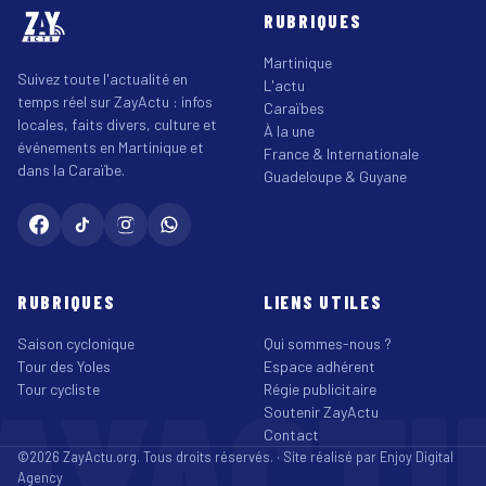
RUBRIQUES
Martinique
Suivez toute l'actualité en
L'actu
temps réel sur ZayActu : infos
Caraïbes
locales, faits divers, culture et
À la une
événements en Martinique et
France & Internationale
dans la Caraïbe.
Guadeloupe & Guyane
RUBRIQUES
LIENS UTILES
Saison cyclonique
Qui sommes-nous ?
Tour des Yoles
Espace adhérent
AYACT
Tour cycliste
Régie publicitaire
Soutenir ZayActu
Contact
©2026 ZayActu.org. Tous droits réservés. · Site réalisé par
Enjoy Digital
Agency