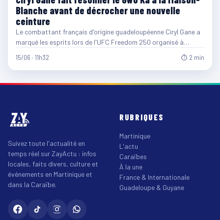
Blanche avant de décrocher une nouvelle
ceinture
Le combattant français d'origine guadeloupéenne Ciryl Gane a
marqué les esprits lors de l'UFC Freedom 250 organisé à…
15/06 · 11h32
⏱ 2 min
RUBRIQUES
Martinique
Suivez toute l'actualité en
L'actu
temps réel sur ZayActu : infos
Caraïbes
locales, faits divers, culture et
À la une
événements en Martinique et
France & Internationale
dans la Caraïbe.
Guadeloupe & Guyane