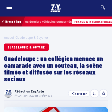
🔍
retrouver les derniers véhicules concernés
⚡ Breaking
Hie
FRANCE & INTERNATIONALE
Accueil
›
Guadeloupe & Guyane
›
GUADELOUPE & GUYANE
Guadeloupe : un collégien menace un
camarade avec un couteau, la scène
filmée et diffusée sur les réseaux
sociaux
Rédaction ZayActu
Partager
13/05/2025 à 18h27
·
⏱ 2 min