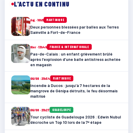
L'ACTU EN CONTINU
Auj. · 10h11
MARTINIQUE
Deux personnes blessées par balles aux Terres
Sainville à Fort-de-France
Hier · 13h46
FRANCE & INTERNATIONALE
Pas-de-Calais : un enfant grièvement brûlé
après l’explosion d’une balle antistress achetée
en magasin
06/08 · 21h54
MARTINIQUE
Incendie à Ducos : jusqu’à 7 hectares de la
mangrove de Génipa détruits, le feu désormais
maîtrisé
06/08 · 21h27
GUADELOUPE
Tour cycliste de Guadeloupe 2026 : Edwin Nubul
décroche un Top 10 lors de la 7ᵉ étape