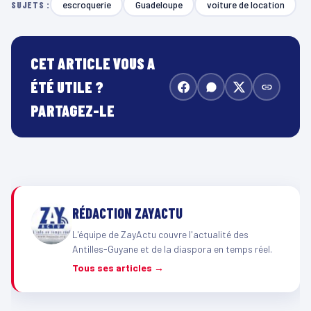
escroquerie
Guadeloupe
voiture de location
SUJETS :
CET ARTICLE VOUS A
ÉTÉ UTILE ?
PARTAGEZ-LE
RÉDACTION ZAYACTU
L'équipe de ZayActu couvre l'actualité des
Antilles-Guyane et de la diaspora en temps réel.
Tous ses articles →