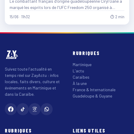
Le combattant français d'origine guadeloupéenne Ciryl Gane a
marqué les esprits lors de l'UFC Freedom 250 organisé à…
15/06 · 11h32
⏱ 2 min
RUBRIQUES
Martinique
Suivez toute l'actualité en
L'actu
temps réel sur ZayActu : infos
Caraïbes
locales, faits divers, culture et
À la une
événements en Martinique et
France & Internationale
dans la Caraïbe.
Guadeloupe & Guyane
RUBRIQUES
LIENS UTILES