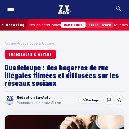
🔍
ramassés après les after-yoles
⚡ Breaking
04/08 · 12h29
Tour des Yoles 
MARTINIQUE
Accueil
›
Guadeloupe & Guyane
›
GUADELOUPE & GUYANE
Guadeloupe : des bagarres de rue
illégales filmées et diffusées sur les
réseaux sociaux
Rédaction ZayActu
Partager
09/09/2020 à 22h53
·
⏱ 1 min