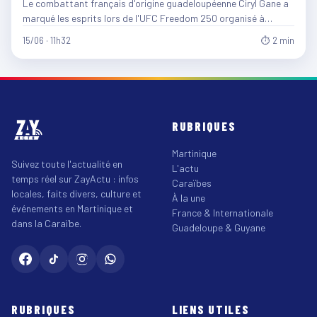
Le combattant français d'origine guadeloupéenne Ciryl Gane a
marqué les esprits lors de l'UFC Freedom 250 organisé à…
15/06 · 11h32
⏱ 2 min
RUBRIQUES
Martinique
Suivez toute l'actualité en
L'actu
temps réel sur ZayActu : infos
Caraïbes
locales, faits divers, culture et
À la une
événements en Martinique et
France & Internationale
dans la Caraïbe.
Guadeloupe & Guyane
RUBRIQUES
LIENS UTILES