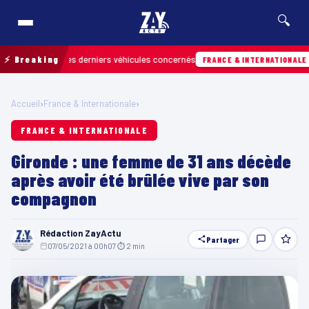
🔍
retrouver les derniers véhicules concernés
⚡ Breaking
Hier
FRANCE & INTERNATIONALE
Accueil
›
France & Internationale
›
FRANCE & INTERNATIONALE
Gironde : une femme de 31 ans décède
après avoir été brûlée vive par son
compagnon
Rédaction ZayActu
Partager
07/05/2021 à 00h07
·
⏱ 2 min