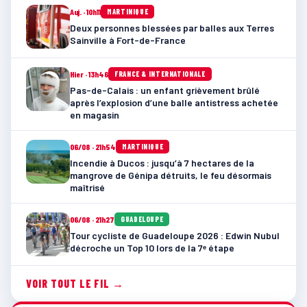
Auj. · 10h11
MARTINIQUE
Deux personnes blessées par balles aux Terres
Sainville à Fort-de-France
Hier · 13h46
FRANCE & INTERNATIONALE
Pas-de-Calais : un enfant grièvement brûlé
après l’explosion d’une balle antistress achetée
en magasin
06/08 · 21h54
MARTINIQUE
Incendie à Ducos : jusqu’à 7 hectares de la
mangrove de Génipa détruits, le feu désormais
maîtrisé
06/08 · 21h27
GUADELOUPE
Tour cycliste de Guadeloupe 2026 : Edwin Nubul
décroche un Top 10 lors de la 7ᵉ étape
VOIR TOUT LE FIL →