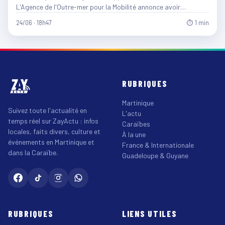
L'Agence de l'Outre-mer pour la Mobilité annonce avoir…
24/06 · 18h47
⏱ 1 min
RUBRIQUES
Martinique
Suivez toute l'actualité en
L'actu
temps réel sur ZayActu : infos
Caraïbes
locales, faits divers, culture et
À la une
événements en Martinique et
France & Internationale
dans la Caraïbe.
Guadeloupe & Guyane
RUBRIQUES
LIENS UTILES