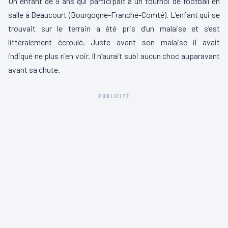
Un enfant de 9 ans qui participait à un tournoi de football en
salle à Beaucourt (Bourgogne-Franche-Comté). L’enfant qui se
trouvait sur le terrain a été pris d’un malaise et s’est
littéralement écroulé. Juste avant son malaise il avait
indiqué ne plus rien voir. Il n’aurait subi aucun choc auparavant
avant sa chute.
PUBLICITÉ