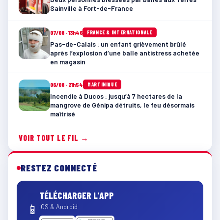
Sainville à Fort-de-France
07/08 · 13h46
FRANCE & INTERNATIONALE
Pas-de-Calais : un enfant grièvement brûlé
après l’explosion d’une balle antistress achetée
en magasin
06/08 · 21h54
MARTINIQUE
Incendie à Ducos : jusqu’à 7 hectares de la
mangrove de Génipa détruits, le feu désormais
maîtrisé
VOIR TOUT LE FIL →
RESTEZ CONNECTÉ
TÉLÉCHARGER L'APP
📱
iOS & Android