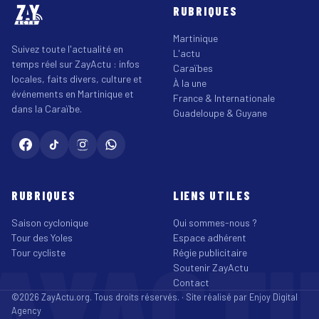
RUBRIQUES
Martinique
Suivez toute l'actualité en
L'actu
temps réel sur ZayActu : infos
Caraïbes
locales, faits divers, culture et
À la une
événements en Martinique et
France & Internationale
dans la Caraïbe.
Guadeloupe & Guyane
RUBRIQUES
LIENS UTILES
Saison cyclonique
Qui sommes-nous ?
Tour des Yoles
Espace adhérent
AYACT
Tour cycliste
Régie publicitaire
Soutenir ZayActu
Contact
©2026 ZayActu.org. Tous droits réservés. · Site réalisé par
Enjoy Digital
Agency