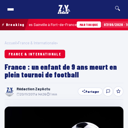
🔍
es aux Terres Sainville à Fort-de-France
⚡ Breaking
07/08/2026 · 10h35
MARTINIQUE
Accueil
›
France & Internationale
›
FRANCE & INTERNATIONALE
France : un enfant de 9 ans meurt en
plein tournoi de football
Rédaction ZayActu
Partager
20/11/2017 à 14h26
·
⏱ 1 min