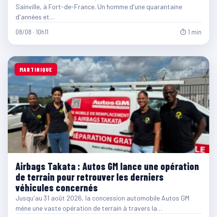
Sainville, à Fort-de-France. Un homme d'une quarantaine
d'années et…
08/08 · 10h11
⏱ 1 min
MARTINIQUE
Airbags Takata : Autos GM lance une opération
de terrain pour retrouver les derniers
véhicules concernés
Jusqu'au 31 août 2026, la concession automobile Autos GM
mène une vaste opération de terrain à travers la…