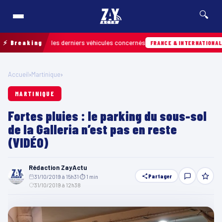
🔍
 retrouver les derniers véhicules concernés
⚡ Breaking
07
FRANCE & INTERNATIONALE
Accueil
›
Martinique
›
MARTINIQUE
Fortes pluies : le parking du sous-sol
de la Galleria n’est pas en reste
(VIDÉO)
Rédaction ZayActu
Partager
31/10/2019 à 15h31
·
⏱ 1 min
·
31/10/2019 à 12h38