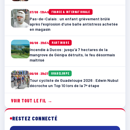
07/08 · 13h46
FRANCE & INTERNATIONALE
Pas-de-Calais : un enfant grièvement brûlé
après l’explosion d’une balle antistress achetée
en magasin
06/08 · 21h54
MARTINIQUE
Incendie à Ducos : jusqu’à 7 hectares de la
mangrove de Génipa détruits, le feu désormais
maîtrisé
06/08 · 21h27
GUADELOUPE
Tour cycliste de Guadeloupe 2026 : Edwin Nubul
décroche un Top 10 lors de la 7ᵉ étape
VOIR TOUT LE FIL →
RESTEZ CONNECTÉ