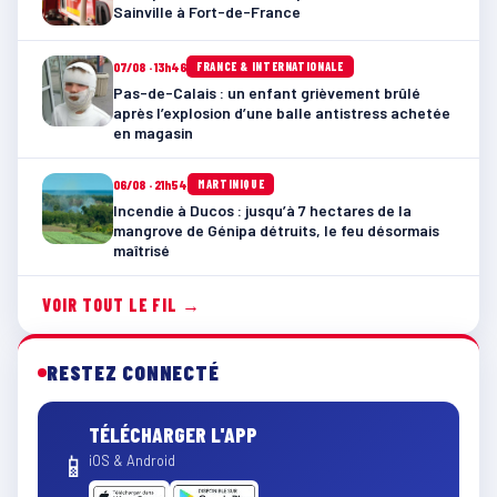
Sainville à Fort-de-France
07/08 · 13h46
FRANCE & INTERNATIONALE
Pas-de-Calais : un enfant grièvement brûlé
après l’explosion d’une balle antistress achetée
en magasin
06/08 · 21h54
MARTINIQUE
Incendie à Ducos : jusqu’à 7 hectares de la
mangrove de Génipa détruits, le feu désormais
maîtrisé
VOIR TOUT LE FIL →
RESTEZ CONNECTÉ
TÉLÉCHARGER L'APP
📱
iOS & Android