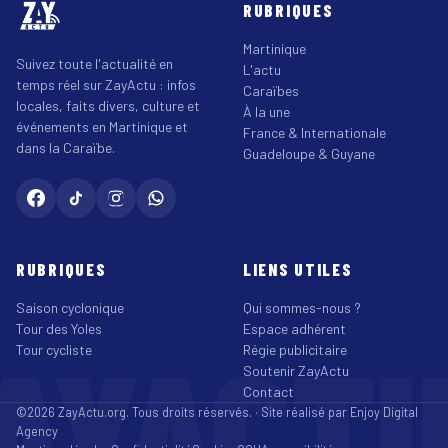
RUBRIQUES
Martinique
Suivez toute l'actualité en
L'actu
temps réel sur ZayActu : infos
Caraïbes
locales, faits divers, culture et
À la une
événements en Martinique et
France & Internationale
dans la Caraïbe.
Guadeloupe & Guyane
RUBRIQUES
LIENS UTILES
Saison cyclonique
Qui sommes-nous ?
Tour des Yoles
Espace adhérent
AYACT
Tour cycliste
Régie publicitaire
Soutenir ZayActu
Contact
©2026 ZayActu.org. Tous droits réservés. · Site réalisé par
Enjoy Digital
Agency