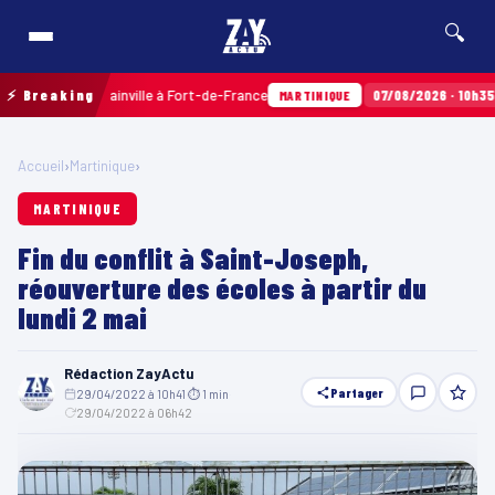
🔍
x Terres Sainville à Fort-de-France
⚡ Breaking
07/08/2026 · 10h35
Airba
MARTINIQUE
Accueil
›
Martinique
›
MARTINIQUE
Fin du conflit à Saint-Joseph,
réouverture des écoles à partir du
lundi 2 mai
Rédaction ZayActu
Partager
29/04/2022 à 10h41
·
⏱ 1 min
·
29/04/2022 à 06h42