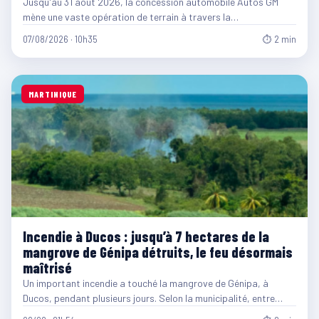
Jusqu'au 31 août 2026, la concession automobile Autos GM
mène une vaste opération de terrain à travers la…
07/08/2026 · 10h35
⏱ 2 min
MARTINIQUE
Incendie à Ducos : jusqu’à 7 hectares de la
mangrove de Génipa détruits, le feu désormais
maîtrisé
Un important incendie a touché la mangrove de Génipa, à
Ducos, pendant plusieurs jours. Selon la municipalité, entre…