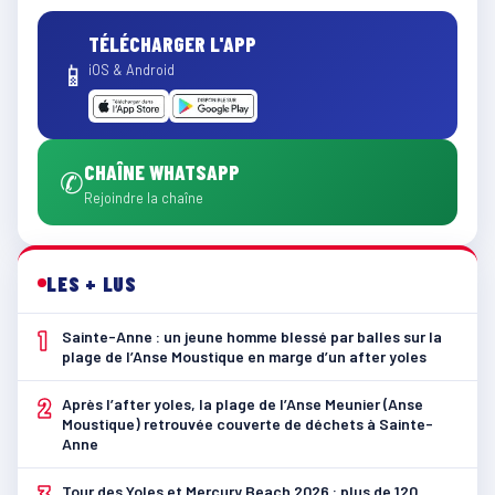
TÉLÉCHARGER L'APP
📱
iOS & Android
CHAÎNE WHATSAPP
✆
Rejoindre la chaîne
LES + LUS
1
Sainte-Anne : un jeune homme blessé par balles sur la
plage de l’Anse Moustique en marge d’un after yoles
2
Après l’after yoles, la plage de l’Anse Meunier (Anse
Moustique) retrouvée couverte de déchets à Sainte-
Anne
3
Tour des Yoles et Mercury Beach 2026 : plus de 120