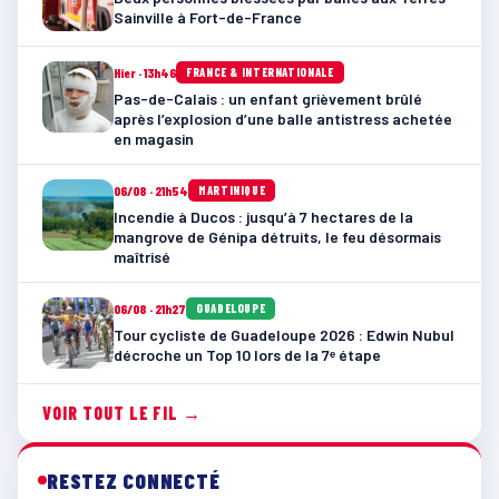
Sainville à Fort-de-France
Hier · 13h46
FRANCE & INTERNATIONALE
Pas-de-Calais : un enfant grièvement brûlé
après l’explosion d’une balle antistress achetée
en magasin
06/08 · 21h54
MARTINIQUE
Incendie à Ducos : jusqu’à 7 hectares de la
mangrove de Génipa détruits, le feu désormais
maîtrisé
06/08 · 21h27
GUADELOUPE
Tour cycliste de Guadeloupe 2026 : Edwin Nubul
décroche un Top 10 lors de la 7ᵉ étape
VOIR TOUT LE FIL →
RESTEZ CONNECTÉ