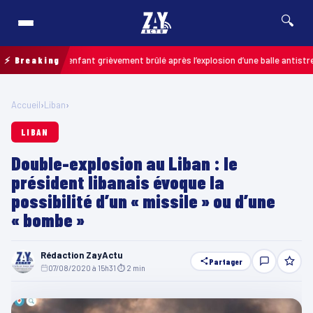
🔍
alais : un enfant grièvement brûlé après l’explosion d’une balle antistress 
⚡ Breaking
Accueil
›
Liban
›
LIBAN
Double-explosion au Liban : le
président libanais évoque la
possibilité d’un « missile » ou d’une
« bombe »
Rédaction ZayActu
Partager
07/08/2020 à 15h31
·
⏱ 2 min