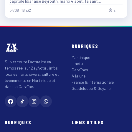
capitale libanaise Beyrouth, mardi 4 août, faisant…
04/08 · 18h32
⏱ 2 min
RUBRIQUES
Martinique
Suivez toute l'actualité en
L'actu
temps réel sur ZayActu : infos
Caraïbes
locales, faits divers, culture et
À la une
événements en Martinique et
France & Internationale
dans la Caraïbe.
Guadeloupe & Guyane
RUBRIQUES
LIENS UTILES