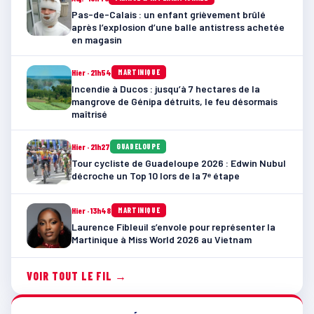
Pas-de-Calais : un enfant grièvement brûlé
après l’explosion d’une balle antistress achetée
en magasin
Hier · 21h54
MARTINIQUE
Incendie à Ducos : jusqu’à 7 hectares de la
mangrove de Génipa détruits, le feu désormais
maîtrisé
Hier · 21h27
GUADELOUPE
Tour cycliste de Guadeloupe 2026 : Edwin Nubul
décroche un Top 10 lors de la 7ᵉ étape
Hier · 13h48
MARTINIQUE
Laurence Fibleuil s’envole pour représenter la
Martinique à Miss World 2026 au Vietnam
VOIR TOUT LE FIL →