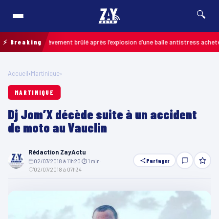
🔍
 enfant grièvement brûlé après l’explosion d’une balle antistress achetée en
⚡ Breaking
Accueil
›
Martinique
›
MARTINIQUE
Dj Jom’X décède suite à un accident
de moto au Vauclin
Rédaction ZayActu
Partager
02/07/2018 à 11h20
·
⏱ 1 min
·
02/07/2018 à 07h34