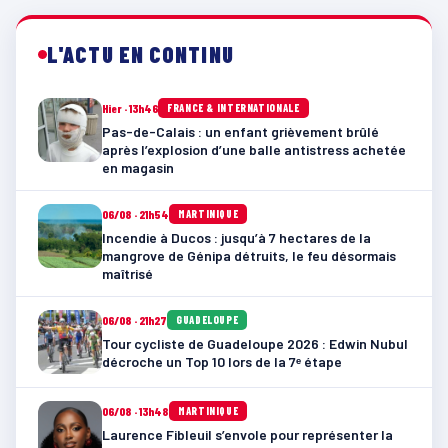
L'ACTU EN CONTINU
Hier · 13h46
FRANCE & INTERNATIONALE
Pas-de-Calais : un enfant grièvement brûlé
après l’explosion d’une balle antistress achetée
en magasin
06/08 · 21h54
MARTINIQUE
Incendie à Ducos : jusqu’à 7 hectares de la
mangrove de Génipa détruits, le feu désormais
maîtrisé
06/08 · 21h27
GUADELOUPE
Tour cycliste de Guadeloupe 2026 : Edwin Nubul
décroche un Top 10 lors de la 7ᵉ étape
06/08 · 13h48
MARTINIQUE
Laurence Fibleuil s’envole pour représenter la