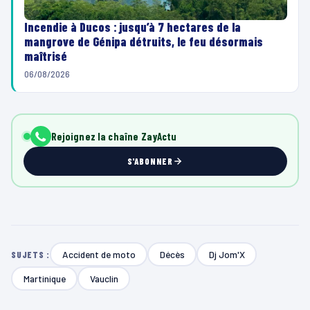
Incendie à Ducos : jusqu’à 7 hectares de la
mangrove de Génipa détruits, le feu désormais
maîtrisé
06/08/2026
Rejoignez la chaîne ZayActu
S'ABONNER
Accident de moto
Décès
Dj Jom'X
SUJETS :
Martinique
Vauclin