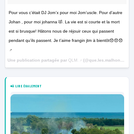
Pour vous c’était DJ Jom’x pour moi Jom’uscle. Pour d’autre
Johan , pour moi johanna 🤣. La vie est si courte et la mort
est si brusque! Hâtons nous de réjouir ceux qui passent
pendant qu’ils passent. Je t’aime frangin jtm à bientôt😞😞😞
Une publication partagée par
QLM.
(@que.les.malhonnetes) le
À LIRE ÉGALEMENT