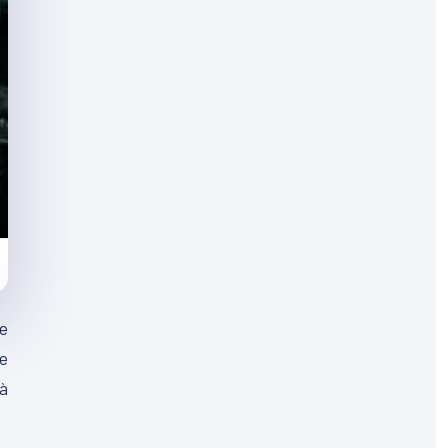
le
te
à