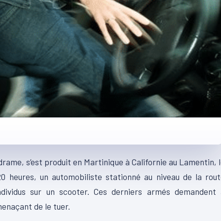
 drame, s’est produit en Martinique à Californie au Lamentin, 
 20 heures, un automobiliste stationné au niveau de la rou
dividus sur un scooter. Ces derniers armés demandent 
menaçant de le tuer.