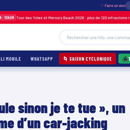
♡ Faire un don
 des Yoles et Mercury Beach 2026 : plus de 120 infractions relevées lors 
LI MOBILE
WHATSAPP
🌀 SAISON CYCLONIQUE
le sinon je te tue », un
ime d’un car-jacking