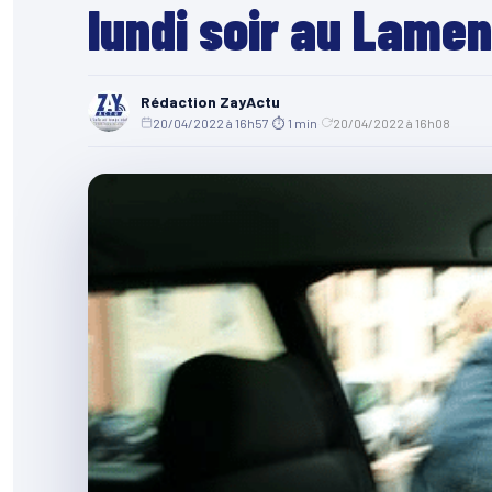
lundi soir au Lamen
Rédaction ZayActu
20/04/2022 à 16h57
·
⏱ 1 min
·
20/04/2022 à 16h08