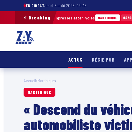
EN DIRECT
Jeudi 6 août 2026 · 12h45
⚡ Breaking
déchets ramassés après les after-yoles
Tour
04/08 · 12h29
MARTINIQUE
ACTUS
RÉGIE PUB
APP
Accueil
›
Martinique
›
MARTINIQUE
« Descend du véhicu
automobiliste vict