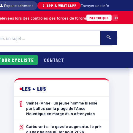
👤 Espace adhérent
📱 APP & WHATSAPP
Envoyer une info
des contrôles des forces de l’ordre
Un impor
04/08 · 11h06
MARTINIQUE
🔍
TOUR CYCLISTE
CONTACT
LES + LUS
1
Sainte-Anne : un jeune homme blessé
par balles sur la plage de l’Anse
Moustique en marge d’un after yoles
2
Carburants : le gazole augmente, le prix
du gaz baisse au 1er août 2026