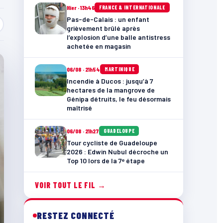
Hier · 13h46
FRANCE & INTERNATIONALE
Pas-de-Calais : un enfant
grièvement brûlé après
l’explosion d’une balle antistress
achetée en magasin
06/08 · 21h54
MARTINIQUE
Incendie à Ducos : jusqu’à 7
hectares de la mangrove de
Génipa détruits, le feu désormais
maîtrisé
06/08 · 21h27
GUADELOUPE
Tour cycliste de Guadeloupe
2026 : Edwin Nubul décroche un
Top 10 lors de la 7ᵉ étape
VOIR TOUT LE FIL →
RESTEZ CONNECTÉ