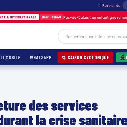
♡ Faire un don
Pas-de-Calais : un enfant grièvement brûlé apr
Hier · 13h46
RNATIONALE
LI MOBILE
WHATSAPP
🌀 SAISON CYCLONIQUE
eture des services
urant la crise sanitair