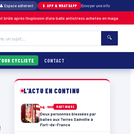
👤 Espace adhérent
📱 APP & WHATSAPP
Envoyer une info
ès l’explosion d’une balle antistress achetée en magasin
MARTINIQUE
🔍
TOUR CYCLISTE
CONTACT
L'ACTU EN CONTINU
Auj. · 10h11
MARTINIQUE
Deux personnes blessées par
balles aux Terres Sainville à
e
Fort-de-France