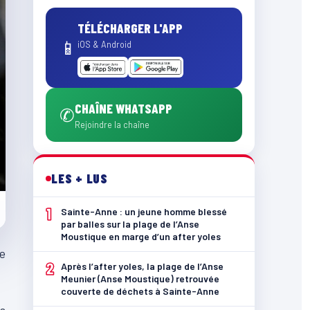
TÉLÉCHARGER L'APP
📱
iOS & Android
CHAÎNE WHATSAPP
✆
Rejoindre la chaîne
LES + LUS
1
Sainte-Anne : un jeune homme blessé
par balles sur la plage de l’Anse
Moustique en marge d’un after yoles
e
2
Après l’after yoles, la plage de l’Anse
Meunier (Anse Moustique) retrouvée
couverte de déchets à Sainte-Anne