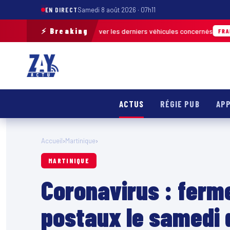
EN DIRECT
Samedi 8 août 2026 · 07h11
⚡ Breaking
e terrain pour retrouver les derniers véhicules concernés
FRANCE & INTE
ACTUS
RÉGIE PUB
APP
Accueil
›
Martinique
›
MARTINIQUE
Coronavirus : ferm
postaux le samedi d