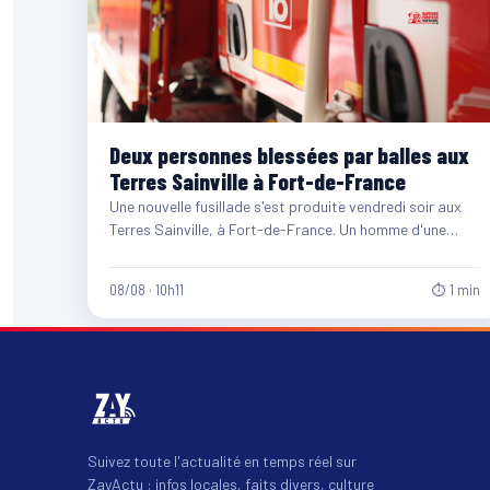
Deux personnes blessées par balles aux
Terres Sainville à Fort-de-France
Une nouvelle fusillade s'est produite vendredi soir aux
Terres Sainville, à Fort-de-France. Un homme d'une
quarantaine d'années et…
08/08 · 10h11
⏱ 1 min
Suivez toute l'actualité en temps réel sur
ZayActu : infos locales, faits divers, culture