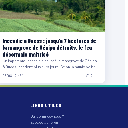
Incendie à Ducos : jusqu’à 7 hectares de
la mangrove de Génipa détruits, le feu
désormais maîtrisé
Un important incendie a touché la mangrove de Génipa,
à Ducos, pendant plusieurs jours. Selon la municipalité,
entre…
06/08 · 21h54
⏱ 2 min
LIENS UTILES
Qui sommes-nous ?
Espace adhérent