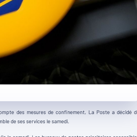
 compte des mesures de confinement, La Poste a décidé d
mble de ses services le samedi.