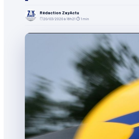
Rédaction ZayActu
20/03/2020 à 18h21
·
⏱ 1 min