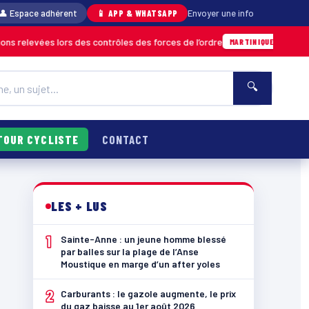
👤 Espace adhérent
📱 APP & WHATSAPP
Envoyer une info
es lors des contrôles des forces de l’ordre
U
04/08 · 11h06
MARTINIQUE
🔍
TOUR CYCLISTE
CONTACT
LES + LUS
1
Sainte-Anne : un jeune homme blessé
par balles sur la plage de l’Anse
Moustique en marge d’un after yoles
2
Carburants : le gazole augmente, le prix
du gaz baisse au 1er août 2026