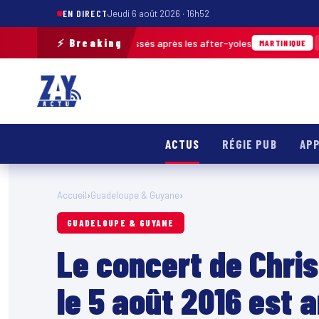
EN DIRECT
Jeudi 6 août 2026 · 16h52
⚡ Breaking
0 m³ de déchets ramassés après les after-yoles
04/08 · 12
MARTINIQUE
ACTUS
RÉGIE PUB
APP
Accueil
›
Guadeloupe & Guyane
›
GUADELOUPE & GUYANE
Le concert de Chri
le 5 août 2016 est 