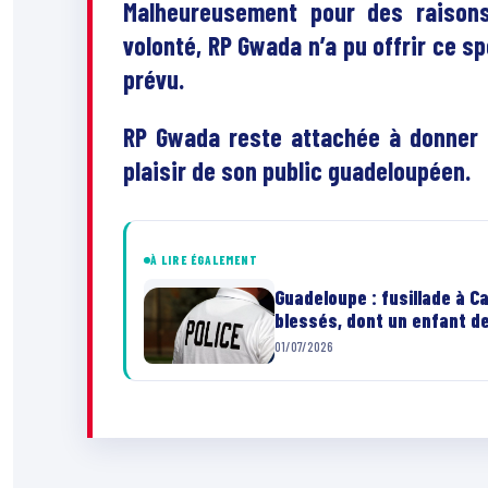
Malheureusement pour des raison
volonté, RP Gwada n’a pu offrir ce 
prévu.
RP Gwada reste attachée à donner d
plaisir de son public guadeloupéen.
À LIRE ÉGALEMENT
Guadeloupe : fusillade à 
blessés, dont un enfant d
01/07/2026