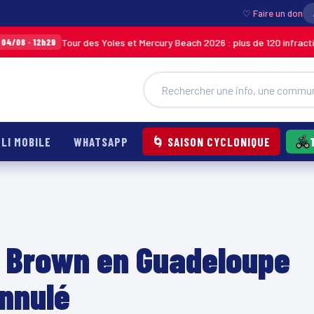
♡ Faire un don
Tour des Yoles et Mercury Beach 2026 : plus de 120 infractions relevé
h29
LI MOBILE
WHATSAPP
🌀 SAISON CYCLONIQUE
s Brown en Guadeloupe
annulé