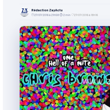
Rédaction ZayActu
27/07/2016 à 21h58
·
⏱ 2 min
·
27/07/2016 à 18h16