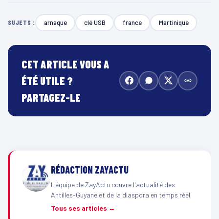
arnaque
clé USB
france
Martinique
SUJETS :
CET ARTICLE VOUS A
ÉTÉ UTILE ?
PARTAGEZ-LE
RÉDACTION ZAYACTU
L'équipe de ZayActu couvre l'actualité des
Antilles-Guyane et de la diaspora en temps réel.
Tous ses articles →