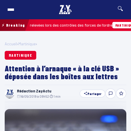
🔍
infractions relevées lors des contrôles des forces de l’ordre
⚡ Breaking
MARTINIQUE
Accueil
›
Martinique
›
MARTINIQUE
Attention à l’arnaque « à la clé USB »
déposée dans les boîtes aux lettres
Rédaction ZayActu
Partager
16/05/2019 à 09h52
·
⏱ 1 min