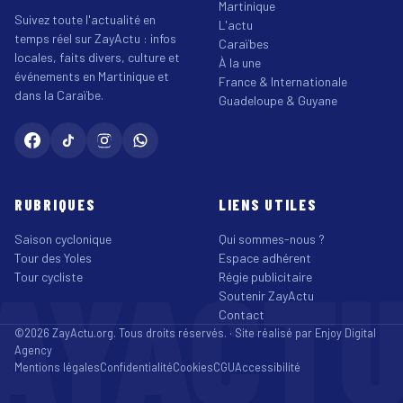
Martinique
Suivez toute l'actualité en
L'actu
temps réel sur ZayActu : infos
Caraïbes
locales, faits divers, culture et
À la une
événements en Martinique et
France & Internationale
dans la Caraïbe.
Guadeloupe & Guyane
RUBRIQUES
LIENS UTILES
Saison cyclonique
Qui sommes-nous ?
Tour des Yoles
Espace adhérent
AYACT
Tour cycliste
Régie publicitaire
Soutenir ZayActu
Contact
©2026 ZayActu.org. Tous droits réservés. · Site réalisé par
Enjoy Digital
Agency
Mentions légales
Confidentialité
Cookies
CGU
Accessibilité