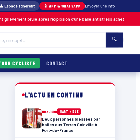
👤 Espace adhérent
📱 APP & WHATSAPP
Envoyer une info
brûlé après l’explosion d’une balle antistress achetée en magasin
MARTI
🔍
TOUR CYCLISTE
CONTACT
L'ACTU EN CONTINU
Hier · 10h11
MARTINIQUE
Deux personnes blessées par
balles aux Terres Sainville à
Fort-de-France