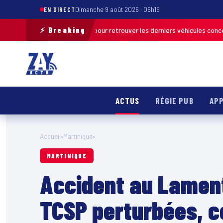
EN DIRECT
Dimanche 9 août 2026 · 06h19
⚡ Breaking
ation de terrain pour retrouver les derniers véhicules concernés
FRANCE
ACTUS
RÉGIE PUB
APP
Accueil
›
Martinique
›
MARTINIQUE
Accident au Lamenti
TCSP perturbées, c