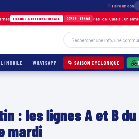
♡ Faire un don
Pas-de-Calais : un enfant grièvement 
07/08 · 13h46
 & INTERNATIONALE
LI MOBILE
WHATSAPP
🌀 SAISON CYCLONIQUE
n : les lignes A et B du
e mardi