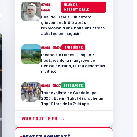
07/08 ·
FRANCE &
INTERNATIONALE
13h46
Pas-de-Calais : un enfant
grièvement brûlé après
l’explosion d’une balle antistress
achetée en magasin
06/08 · 21h54
MARTINIQUE
Incendie à Ducos : jusqu’à 7
hectares de la mangrove de
Génipa détruits, le feu désormais
maîtrisé
06/08 · 21h27
GUADELOUPE
Tour cycliste de Guadeloupe
2026 : Edwin Nubul décroche un
Top 10 lors de la 7ᵉ étape
VOIR TOUT LE FIL →