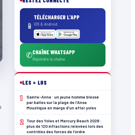
RESTEZ CONNECTÉ
TÉLÉCHARGER L'APP
📱
iOS & Android
CHAÎNE WHATSAPP
✆
Rejoindre la chaîne
LES + LUS
1
Sainte-Anne : un jeune homme blessé
par balles sur la plage de l’Anse
s
Moustique en marge d’un after yoles
2
Tour des Yoles et Mercury Beach 2026 :
plus de 120 infractions relevées lors des
contrôles des forces de l’ordre