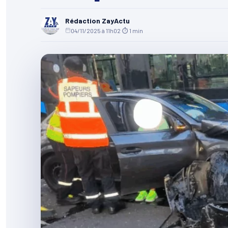
Rédaction ZayActu
04/11/2025 à 11h02
·
⏱ 1 min