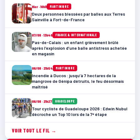
Hier · 10h11
MARTINIQUE
Deux personnes blessées par balles aux Terres
Sainville à Fort-de-France
07/08 · 13h46
FRANCE & INTERNATIONALE
Pas-de-Calais : un enfant grièvement brûlé
après l’explosion d’une balle antistress achetée
en magasin
06/08 · 21h54
MARTINIQUE
Incendie à Ducos : jusqu’à 7 hectares de la
mangrove de Génipa détruits, le feu désormais
maîtrisé
06/08 · 21h27
GUADELOUPE
Tour cycliste de Guadeloupe 2026 : Edwin Nubul
décroche un Top 10 lors de la 7ᵉ étape
VOIR TOUT LE FIL →