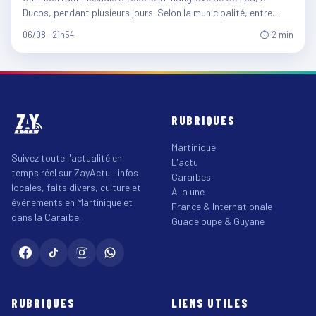
Ducos, pendant plusieurs jours. Selon la municipalité, entre…
06/08 · 21h54
⏱ 2 min
RUBRIQUES
Martinique
Suivez toute l'actualité en
L'actu
temps réel sur ZayActu : infos
Caraïbes
locales, faits divers, culture et
À la une
événements en Martinique et
France & Internationale
dans la Caraïbe.
Guadeloupe & Guyane
RUBRIQUES
LIENS UTILES