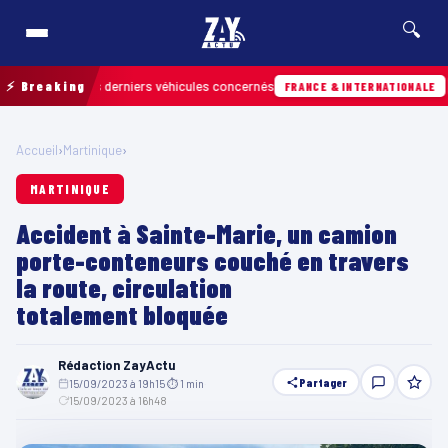
🔍
rouver les derniers véhicules concernés
⚡ Breaking
07/08 
FRANCE & INTERNATIONALE
Accueil
›
Martinique
›
MARTINIQUE
Accident à Sainte-Marie, un camion
porte-conteneurs couché en travers
la route, circulation
totalement bloquée
Rédaction ZayActu
Partager
15/09/2023 à 19h15
·
⏱ 1 min
·
15/09/2023 à 16h48