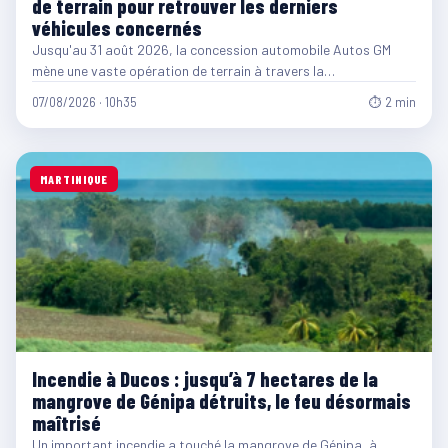
de terrain pour retrouver les derniers
véhicules concernés
Jusqu'au 31 août 2026, la concession automobile Autos GM
mène une vaste opération de terrain à travers la…
07/08/2026 · 10h35
⏱ 2 min
MARTINIQUE
Incendie à Ducos : jusqu’à 7 hectares de la
mangrove de Génipa détruits, le feu désormais
maîtrisé
Un important incendie a touché la mangrove de Génipa, à