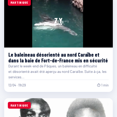
MARTINIQUE
Le baleineau désorienté au nord Caraïbe et
dans la baie de Fort-de-France mis en sécurité
Durant le week-end de Pâques, un baleineau en difficulté
et désorienté avait été aperçu au nord Caraïbe. Suite à ça, les
services…
12/04 · 11h29
⏱ 1 min
MARTINIQUE