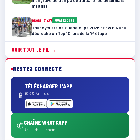
mangrove de Génipa détruits, le feu désormais
maîtrisé
06/08 · 21h27
GUADELOUPE
Tour cycliste de Guadeloupe 2026 : Edwin Nubul
décroche un Top 10 lors de la 7ᵉ étape
VOIR TOUT LE FIL →
RESTEZ CONNECTÉ
TÉLÉCHARGER L'APP
📱
iOS & Android
CHAÎNE WHATSAPP
✆
Rejoindre la chaîne