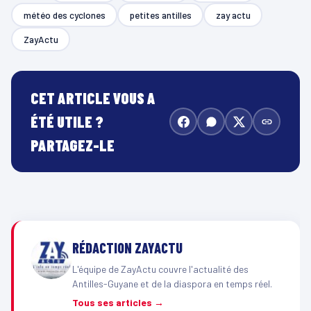
météo des cyclones
petites antilles
zay actu
ZayActu
CET ARTICLE VOUS A
ÉTÉ UTILE ?
PARTAGEZ-LE
RÉDACTION ZAYACTU
L'équipe de ZayActu couvre l'actualité des
Antilles-Guyane et de la diaspora en temps réel.
Tous ses articles →