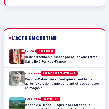
L'ACTU EN CONTINU
Hier · 10h11
MARTINIQUE
Deux personnes blessées par balles aux Terres
Sainville à Fort-de-France
07/08 · 13h46
FRANCE & INTERNATIONALE
Pas-de-Calais : un enfant grièvement brûlé
après l’explosion d’une balle antistress achetée
en magasin
06/08 · 21h54
MARTINIQUE
Incendie à Ducos : jusqu’à 7 hectares de la