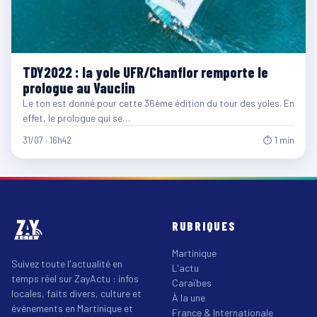
TDY2022 : la yole UFR/Chanflor remporte le
prologue au Vauclin
Le ton est donné pour cette 36ème édition du tour des yoles. En
effet, le prologue qui se…
31/07 · 16h42
⏱ 1 min
RUBRIQUES
Martinique
Suivez toute l'actualité en
L'actu
temps réel sur ZayActu : infos
Caraïbes
locales, faits divers, culture et
À la une
événements en Martinique et
France & Internationale