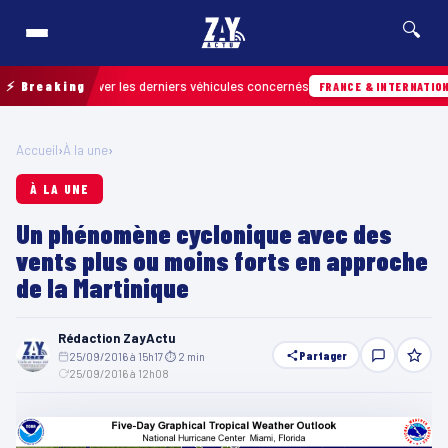
🔍
ur retrouver les derniers véhicules concernés
⚡ Breaking
FRANCE & INTERNATIONALE
Accueil
›
À la une
›
À LA UNE
Un phénomène cyclonique avec des
vents plus ou moins forts en approche
de la Martinique
Rédaction ZayActu
Partager
25/09/2016 à 15h17
·
⏱ 2 min
·
25/09/2016 à 12h08