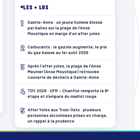
LES + LUS
1
Sainte-Anne : un jeune homme blessé
par balles sur la plage de l’Anse
Moustique en marge d’un after yoles
2
Carburants : le gazole augmente, le prix
du gaz baisse au 1er août 2026
3
Après l’after yoles, la plage de l’Anse
Meunier (Anse Moustique) retrouvée
couverte de déchets à Sainte-Anne
4
TDY 2026 : UFR – Chanflor remporte la 6ᵉ
étape et s’empare du maillot rouge
5
After Yoles aux Trois-Îlets : plusieurs
personnes alcoolisées prises en charge,
un rappel à la prudence