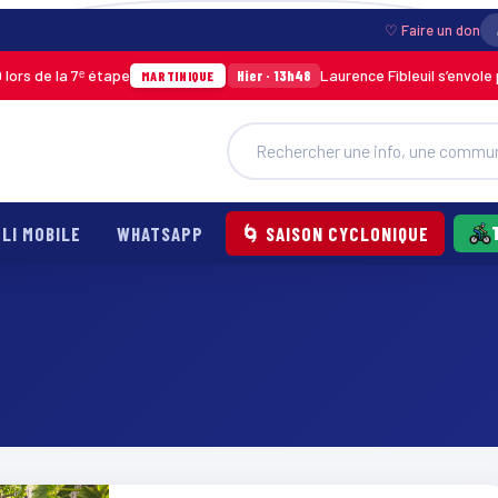
♡ Faire un don
s de la 7ᵉ étape
Laurence Fibleuil s’envole po
Hier · 13h48
MARTINIQUE
LI MOBILE
WHATSAPP
🌀 SAISON CYCLONIQUE