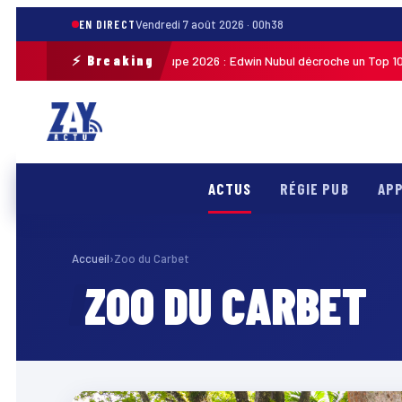
EN DIRECT
Vendredi 7 août 2026 · 00h38
⚡ Breaking
Tour cycliste de Guadeloupe 2026 : Edwin Nubul décroche un Top 10 lor
h27
ACTUS
RÉGIE PUB
APP
Accueil
›
Zoo du Carbet
ZOO DU CARBET