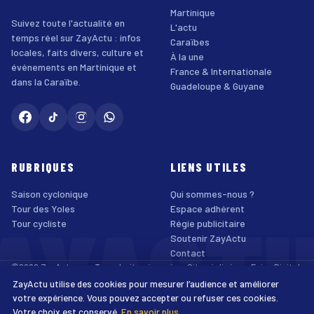
Martinique
Suivez toute l'actualité en
L'actu
temps réel sur ZayActu : infos
Caraïbes
locales, faits divers, culture et
À la une
événements en Martinique et
France & Internationale
dans la Caraïbe.
Guadeloupe & Guyane
RUBRIQUES
LIENS UTILES
Saison cyclonique
Qui sommes-nous ?
AYACT
Tour des Yoles
Espace adhérent
Tour cycliste
Régie publicitaire
Soutenir ZayActu
Contact
©2026 ZayActu.org. Tous droits réservés. · Site réalisé par
Enjoy Digital
Agency
ZayActu utilise des cookies pour mesurer l’audience et améliorer
↑
Mentions légales
Confidentialité
Cookies
CGU
Accessibilité
votre expérience. Vous pouvez accepter ou refuser ces cookies.
Votre choix est conservé.
En savoir plus