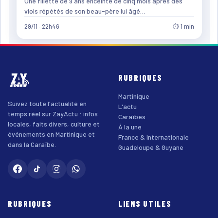
Une fillette de 9 ans enceinte de cinq mois après des
viols répétés de son beau-père lui âgé…
29/11 · 22h46
⏱ 1 min
RUBRIQUES
Martinique
Suivez toute l'actualité en
L'actu
temps réel sur ZayActu : infos
Caraïbes
locales, faits divers, culture et
À la une
événements en Martinique et
France & Internationale
dans la Caraïbe.
Guadeloupe & Guyane
RUBRIQUES
LIENS UTILES