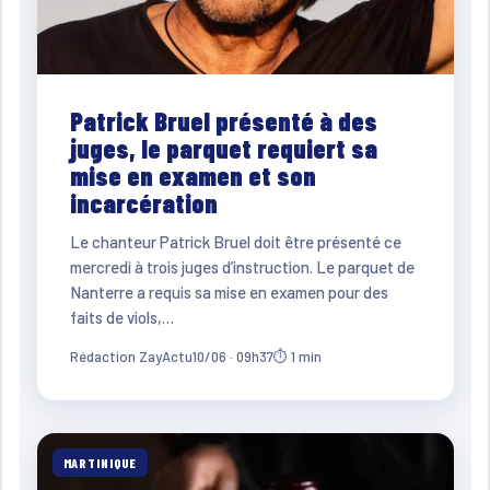
Patrick Bruel présenté à des
juges, le parquet requiert sa
mise en examen et son
incarcération
Le chanteur Patrick Bruel doit être présenté ce
mercredi à trois juges d’instruction. Le parquet de
Nanterre a requis sa mise en examen pour des
faits de viols,…
Rédaction ZayActu
10/06 · 09h37
⏱ 1 min
MARTINIQUE