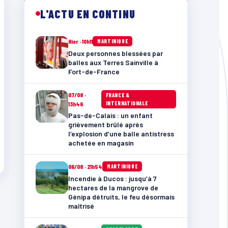
L'ACTU EN CONTINU
Hier · 10h11
MARTINIQUE
Deux personnes blessées par
balles aux Terres Sainville à
Fort-de-France
07/08 ·
FRANCE &
INTERNATIONALE
13h46
Pas-de-Calais : un enfant
grièvement brûlé après
l’explosion d’une balle antistress
achetée en magasin
06/08 · 21h54
MARTINIQUE
Incendie à Ducos : jusqu’à 7
hectares de la mangrove de
Génipa détruits, le feu désormais
maîtrisé