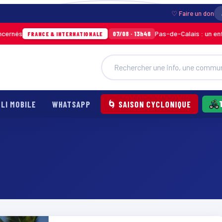
♡ Faire un don
nés
Pas-de-Calais : un enfant 
07/08 · 13h46
FRANCE & INTERNATIONALE
LI MOBILE
WHATSAPP
🌀 SAISON CYCLONIQUE