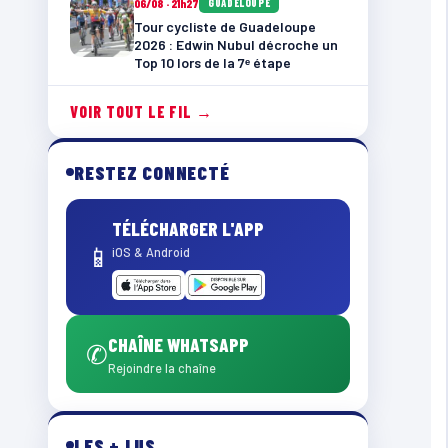
06/08 · 21h27
GUADELOUPE
Tour cycliste de Guadeloupe
2026 : Edwin Nubul décroche un
Top 10 lors de la 7ᵉ étape
VOIR TOUT LE FIL →
RESTEZ CONNECTÉ
TÉLÉCHARGER L'APP
📱
iOS & Android
CHAÎNE WHATSAPP
✆
Rejoindre la chaîne
LES + LUS