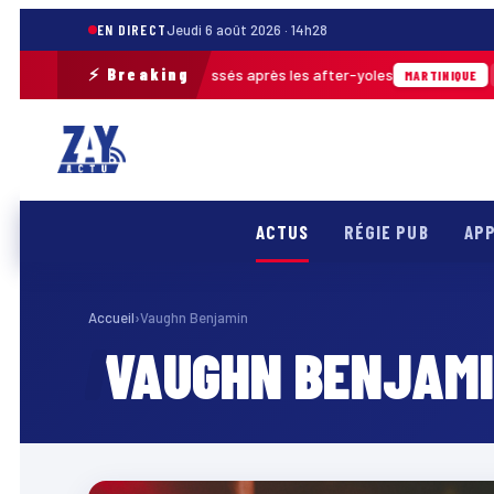
EN DIRECT
Jeudi 6 août 2026 · 14h28
⚡ Breaking
ès de 30 m³ de déchets ramassés après les after-yoles
04
MARTINIQUE
ACTUS
RÉGIE PUB
APP
Accueil
›
Vaughn Benjamin
VAUGHN BENJAM