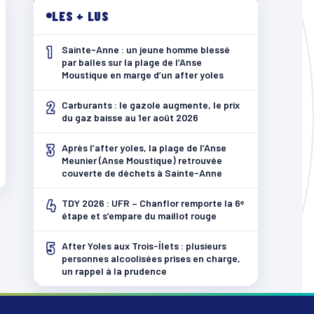
LES + LUS
1
Sainte-Anne : un jeune homme blessé
par balles sur la plage de l’Anse
Moustique en marge d’un after yoles
2
Carburants : le gazole augmente, le prix
du gaz baisse au 1er août 2026
3
Après l’after yoles, la plage de l’Anse
Meunier (Anse Moustique) retrouvée
couverte de déchets à Sainte-Anne
4
TDY 2026 : UFR – Chanflor remporte la 6ᵉ
étape et s’empare du maillot rouge
5
After Yoles aux Trois-Îlets : plusieurs
personnes alcoolisées prises en charge,
un rappel à la prudence