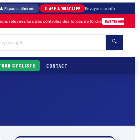
👤 Espace adhérent
📱 APP & WHATSAPP
Envoyer une info
s relevées lors des contrôles des forces de l’ordre
04/08 · 
MARTINIQUE
🔍
TOUR CYCLISTE
CONTACT