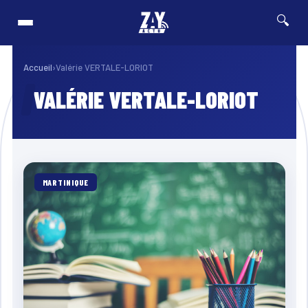
🔍
ation de terrain pour retrouver les derniers véhicules concernés
⚡ Breaking
FRANCE & 
Accueil
›
Valérie VERTALE-LORIOT
VALÉRIE VERTALE-LORIOT
MARTINIQUE