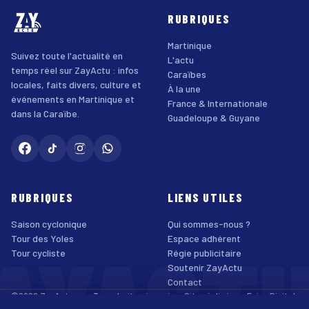
RUBRIQUES
Martinique
Suivez toute l'actualité en
L'actu
temps réel sur ZayActu : infos
Caraïbes
locales, faits divers, culture et
À la une
événements en Martinique et
France & Internationale
dans la Caraïbe.
Guadeloupe & Guyane
RUBRIQUES
LIENS UTILES
Saison cyclonique
Qui sommes-nous ?
AYACT
Tour des Yoles
Espace adhérent
Tour cycliste
Régie publicitaire
Soutenir ZayActu
Contact
©2026 ZayActu.org. Tous droits réservés. · Site réalisé par
Enjoy Digital
Agency