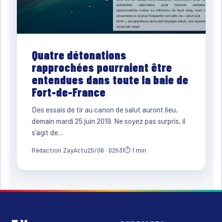
Quatre détonations
rapprochées pourraient être
entendues dans toute la baie de
Fort-de-France
Des essais de tir au canon de salut auront lieu,
demain mardi 25 juin 2019. Ne soyez pas surpris, il
s’agit de…
Rédaction ZayActu
25/06 · 02h31
⏱ 1 min