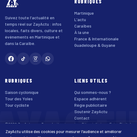
RUBRIQUES
Martinique
Suivez toute l'actualité en
L'actu
temps réel sur ZayActu : infos
Caraïbes
locales, faits divers, culture et
À la une
événements en Martinique et
France & Internationale
dans la Caraïbe.
Guadeloupe & Guyane
RUBRIQUES
LIENS UTILES
Saison cyclonique
Qui sommes-nous ?
AYACT
Tour des Yoles
Espace adhérent
Tour cycliste
Régie publicitaire
Soutenir ZayActu
Contact
©2026 ZayActu.org. Tous droits réservés. · Site réalisé par
Enjoy Digital
Agency
ZayActu utilise des cookies pour mesurer l’audience et améliorer
↑
Mentions légales
Confidentialité
Cookies
CGU
Accessibilité