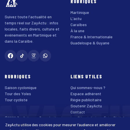
RUBRIQUES
Martinique
Suivez toute l'actualité en
L'actu
temps réel sur ZayActu : infos
Caraïbes
locales, faits divers, culture et
À la une
événements en Martinique et
France & Internationale
dans la Caraïbe.
Guadeloupe & Guyane
RUBRIQUES
LIENS UTILES
Saison cyclonique
Qui sommes-nous ?
AYACT
Tour des Yoles
Espace adhérent
Tour cycliste
Régie publicitaire
Soutenir ZayActu
Contact
©2026 ZayActu.org. Tous droits réservés. · Site réalisé par
Enjoy Digital
Agency
ZayActu utilise des cookies pour mesurer l’audience et améliorer
↑
Mentions légales
Confidentialité
Cookies
CGU
Accessibilité