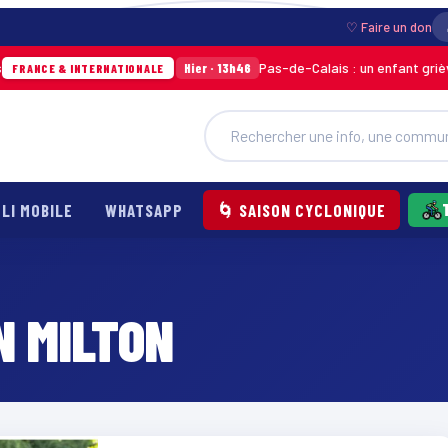
♡ Faire un don
Pas-de-Calais : un enfant grièvemen
Hier · 13h46
ANCE & INTERNATIONALE
LI MOBILE
WHATSAPP
🌀 SAISON CYCLONIQUE
N MILTON