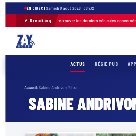
EN DIRECT
Samedi 8 août 2026 · 08h32
⚡ Breaking
opération de terrain pour retrouver les derniers véhicules concernés
FR
ACTUS
RÉGIE PUB
APP
Accueil
›
Sabine Andrivon Milton
SABINE ANDRIVO