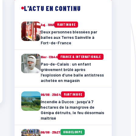
L'ACTU EN CONTINU
Auj. · 10h11
MARTINIQUE
Deux personnes blessées par
balles aux Terres Sainville à
Fort-de-France
Hier · 13h46
FRANCE & INTERNATIONALE
Pas-de-Calais : un enfant
grièvement brûlé après
l’explosion d’une balle antistress
achetée en magasin
06/08 · 21h54
MARTINIQUE
Incendie à Ducos : jusqu’à 7
hectares de la mangrove de
Génipa détruits, le feu désormais
maîtrisé
06/08 · 21h27
GUADELOUPE