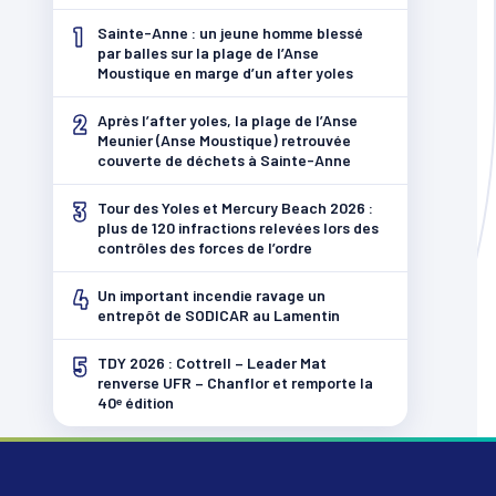
1
Sainte-Anne : un jeune homme blessé
par balles sur la plage de l’Anse
Moustique en marge d’un after yoles
2
Après l’after yoles, la plage de l’Anse
Meunier (Anse Moustique) retrouvée
couverte de déchets à Sainte-Anne
3
Tour des Yoles et Mercury Beach 2026 :
plus de 120 infractions relevées lors des
contrôles des forces de l’ordre
4
Un important incendie ravage un
entrepôt de SODICAR au Lamentin
5
TDY 2026 : Cottrell – Leader Mat
renverse UFR – Chanflor et remporte la
40ᵉ édition