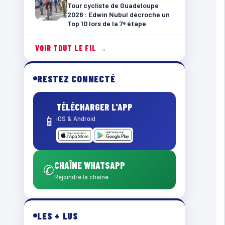
Tour cycliste de Guadeloupe
2026 : Edwin Nubul décroche un
Top 10 lors de la 7ᵉ étape
VOIR TOUT LE FIL →
RESTEZ CONNECTÉ
TÉLÉCHARGER L'APP
📱
iOS & Android
CHAÎNE WHATSAPP
✆
Rejoindre la chaîne
LES + LUS